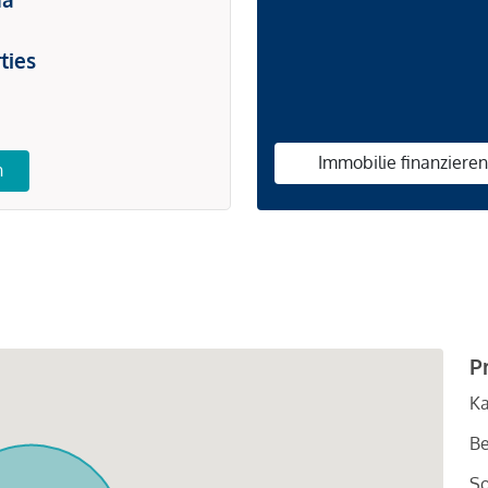
ties
Immobilie finanziere
n
P
Ka
Be
So