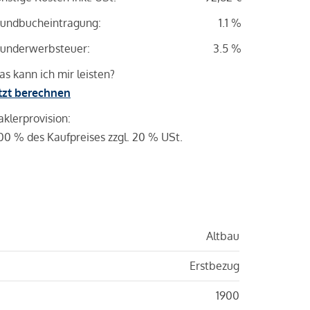
undbucheintragung:
1.1 %
underwerbsteuer:
3.5 %
s kann ich mir leisten?
tzt berechnen
klerprovision:
00 % des Kaufpreises zzgl. 20 % USt.
Altbau
Erstbezug
1900