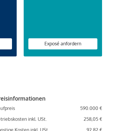
n
Exposé anfordern
reisinformationen
ufpreis
590.000 €
triebskosten inkl. USt.
258,05 €
nstige Kosten inkl. USt.
92,82 €