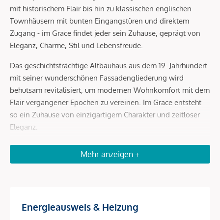
mit historischem Flair bis hin zu klassischen englischen
Townhäusern mit bunten Eingangstüren und direktem
Zugang - im Grace findet jeder sein Zuhause, geprägt von
Eleganz, Charme, Stil und Lebensfreude.
Das geschichtsträchtige Altbauhaus aus dem 19. Jahrhundert
mit seiner wunderschönen Fassadengliederung wird
behutsam revitalisiert, um modernen Wohnkomfort mit dem
Flair vergangener Epochen zu vereinen. Im Grace entsteht
so ein Zuhause von einzigartigem Charakter und zeitloser
Eleganz.
Die geschmackvoll revitalisierten Wohneinheiten bieten
Mehr anzeigen +
modernen Wohnkomfort in Verbindung mit historischem
Charme und umfassen Apartments für unterschiedlichste
Bedürfnisse von gemütlichen 36m² bis großzügigen 154m².
Für höchsten Komfort und Sicherheit bietet das Grace eine
Energieausweis & Heizung
hauseigene Tiefgarage mit insgesamt 10 Stellplätzen sowie