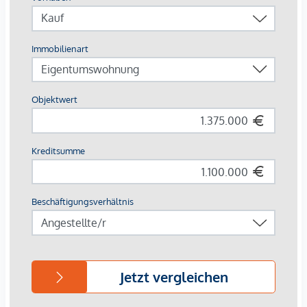
Öffentliche Verkehrsmittel:
U4 Landstraße Wien Mitte
Straßenbahnlinien 1 und O
Buslinien 74A und N29
Fertigstellung voraussichtlich Ende 2026
3% Kundenprovision
Lassen Sie sich von Grace verzaubern und finden Sie Ihr
neues Zuhause im Herzen Wiens.
Wir weisen darauf hin, dass zwischen dem Vermittler und
dem zu vermittelnden Dritten ein familiäres oder
wirtschaftliches Naheverhältnis besteht.
Der Vermittler ist als Doppelmakler tätig.