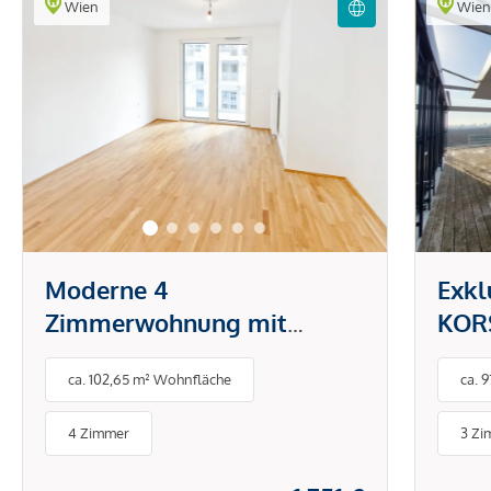
Wien
Wie
Moderne 4
Exkl
Zimmerwohnung mit
KORS
großzügiger Freifläche!
Herz
ca. 102,65 m² Wohnfläche
ca. 
4 Zimmer
3 Zi