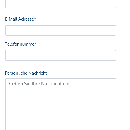
Immobilienunternehmen angeboten. Allfällige aus dem
Vertragsabschluss resultierende Rechte sind ausschließlich
gegenüber dem anbietenden Immobilienunternehmen
geltend zu machen. Wir weisen Sie darauf hin, dass die
gemachten Angaben und Informationen lediglich
unverbindliche Vorabinformationen sind und daher ohne
Gewähr erfolgen. Der Vermittler ist als Doppelmakler tätig.