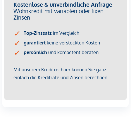
Infrastruktur / Entfernungen
Gesundheit
Arzt <250m
Apotheke <500m
Klinik <750m
Krankenhaus <500m
Kinder & Schulen
Schule <250m
Kindergarten <250m
Universität <500m
Höhere Schule <1.250m
Nahversorgung
Supermarkt <250m
Bäckerei <250m
Einkaufszentrum <500m