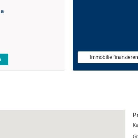
na
Immobilie finanziere
n
P
Ka
Gr