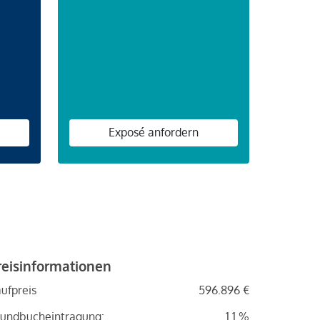
n
Exposé anfordern
reisinformationen
ufpreis
596.896 €
undbucheintragung:
1.1 %