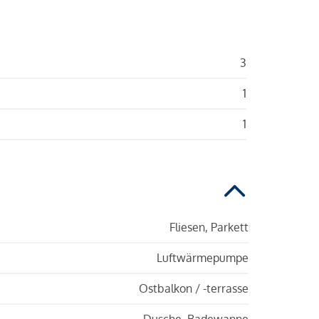
3
1
1
Fliesen, Parkett
Luftwärmepumpe
Ostbalkon / -terrasse
Dusche, Badewanne