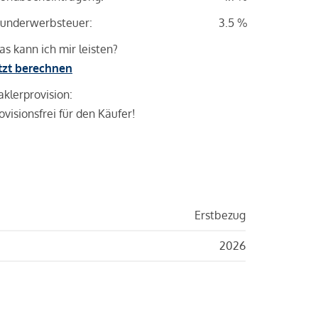
underwerbsteuer:
3.5 %
s kann ich mir leisten?
tzt berechnen
klerprovision:
ovisionsfrei für den Käufer!
Erstbezug
2026