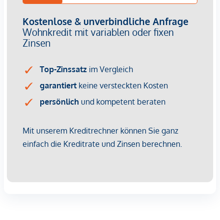
Straßenbahn:
18 ca. 200m; 1 und 62 ca. 450m
Bus:
13A ca. 400m
Billa:
ca. 300m
Kindergarten:
ca. 130m
Volksschule:
ca. 600m
Gymnasium:
ca. 290m
TOP 28
Auf einer
Wohnfläche von ca. 133,8 m²
erwartet Sie
folgende Raumaufteilung:
Vorzimmer
beeindruckende, loftartige Wohnküche mit Aufgang
zur Dachterrasse
3 sehr gut geschnittene Schlafzimmer
2 Bäder
Abstellraum