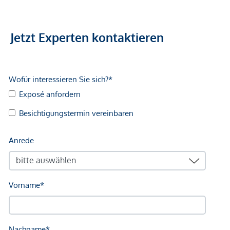
Wir weisen darauf hin, dass es sich bei den Bildern um KI-
generierte Visualisierungen handelt, die auch die
Jetzt Experten kontaktieren
Nachbarwohnung darstellen.
Gerne steht Ihnen Frau Maja Arsic für weitere Fragen bzw.
flexibel gestaltbare Besichtigungstermine unter
0699 180
47 130
zur Verfügung.
www.ringsmuth-immobilien.at
Irrtum und Änderungen vorbehalten!
Infrastruktur / Entfernungen
Gesundheit
Arzt <500m
Apotheke <500m
Klinik <1.000m