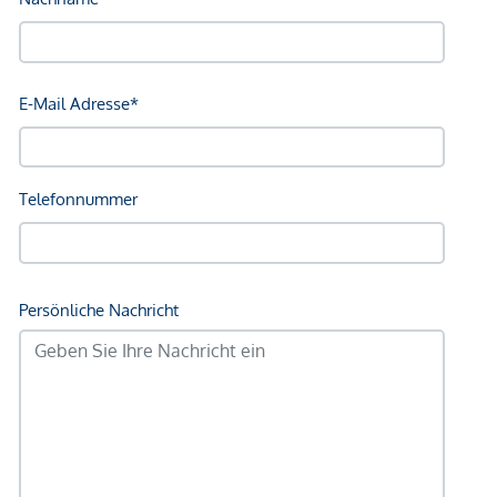
Krankenhaus <500m
Kinder & Schulen
Schule <500m
Kindergarten <500m
Universität <500m
Höhere Schule <1.000m
Nahversorgung
Supermarkt <500m
Bäckerei <500m
Einkaufszentrum <500m
Sonstige
Geldautomat <500m
Bank <500m
Post <500m
Polizei <1.000m