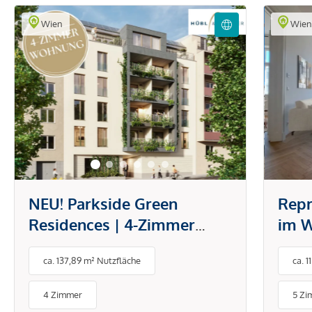
Wien
Wie
NEU! Parkside Green
Repr
Residences | 4-Zimmer
im W
Wohnung mit Loggia und
ca. 137,89 m² Nutzfläche
ca. 
direktem Blick in den Park
4 Zimmer
5 Zi