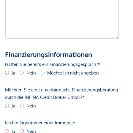
Verkehr
Bus <500m
U-Bahn <500m
Straßenbahn <500m
Bahnhof <500m
Autobahnanschluss <3.000m
Angaben Entfernung Luftlinie / Quelle: OpenStreetMap
*Der Vertrag kommt nicht mit der INFINA Credit Broker
GmbH zustande. Das Objekt wird von einem externen
Immobilienunternehmen angeboten. Allfällige aus dem
Vertragsabschluss resultierende Rechte sind ausschließlich
gegenüber dem anbietenden Immobilienunternehmen
geltend zu machen. Wir weisen Sie darauf hin, dass die
gemachten Angaben und Informationen lediglich
unverbindliche Vorabinformationen sind und daher ohne