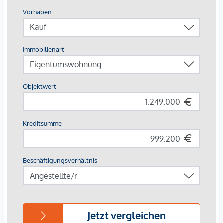
54,4m², Kaufpreis: 1.299.000,-- Euro
Top 28:
Wfl.: ca. 133,8m²; 4 Zimmer; Terrassen: ca.
62,2m², Kaufpreis: 1.249.000,-- Euro
Die Lage
:
Zentrale Lage zwischen innenstädtischem Flair und
charmantem Altbau-Charakter.
Nur einen Schritt vor die Tür und es ist schon
alles fast zum
Greifen nah!
Der
Hauptbahnhof
ist nur wenige Gehminuten entfernt.
Ein Spaziergang ist es bis zum
Belvedere
!
Rund ums Haus findet man
alles für den täglichen Bedarf:
Geschäfte, Supermärkte, Bäckereien, Cafés und Restaurants
— alles bequem erreichbar.
Hauptbahnhof:
ca. 700m
U-Bahn:
ca. 550m