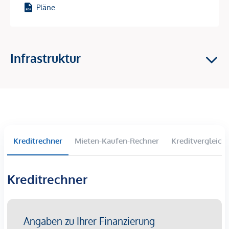
Pläne
Einige der Highlights auf einen Blick:
2 Dachgeschoss-Wohnungen mit außergewöhnlichem
Design
Infrastruktur
fast 5m hohe Decken
bis ca. 133,8m² Wohnflächen
4 Zimmer
Freifläche auf jeder Ebene
großzügige Dachterrassen mit Weitblick
2 Bäder pro Wohneinheit
Fußbodenheizung
Kreditrechner
Mieten-Kaufen-Rechner
Kreditvergleich
Luftwärmepumpe
Klimaanlage (bei schlüsselfertiger Ausführung)
Kreditrechner
Die Wohnungen im Überblick:
Top 27:
Wfl.: ca. 130,8m²; 4 Zimmer; Terrassen: ca.