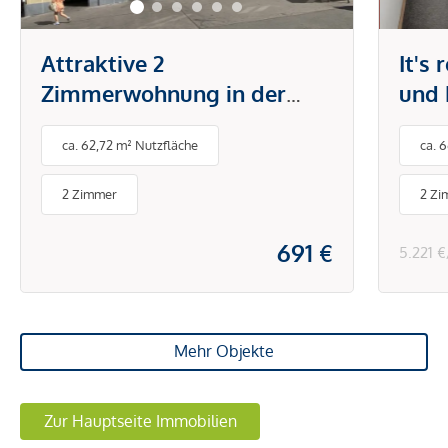
Attraktive 2
It's
Zimmerwohnung in der
und 
Brunnengasse
Tech
ca. 62,72 m² Nutzfläche
ca. 
Klim
& Sc
2 Zimmer
2 Zi
691 €
5.221 
Mehr Objekte
Zur Hauptseite Immobilien