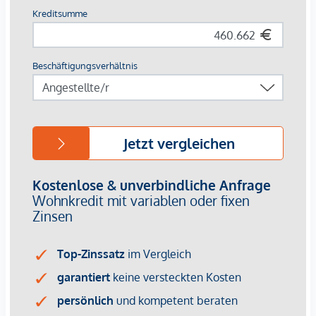
Zu erwartender Mietertrag
von ca. EUR 16,50 bis EUR 20,50 netto/m²
Provisionsfrei für den Käufer!
Fertigstellung:
voraussichtlich Winter 2026
Bei diesem Angebot handelt es sich um eine
Vorsorgewohnung, die zu Vermietungszwecken erworben
wird.
Der angegebene Kaufpreis versteht sich daher zzgl.
20% USt. Diese Daten sind vorbehaltlich möglicher
Änderungen.
Wir weisen darauf hin, dass zwischen dem Vermittler und
dem zu vermittelnden Dritten ein familiäres oder
wirtschaftliches Naheverhältnis besteht.
Der Vermittler ist als Doppelmakler tätig.