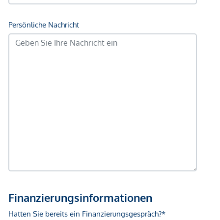
Immobilienunternehmen angeboten. Allfällige aus dem
Vertragsabschluss resultierende Rechte sind ausschließlich
gegenüber dem anbietenden Immobilienunternehmen
geltend zu machen. Wir weisen Sie darauf hin, dass die
gemachten Angaben und Informationen lediglich
unverbindliche Vorabinformationen sind und daher ohne
Gewähr erfolgen. Der Vermittler ist als Doppelmakler tätig.