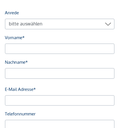
Sonstige
Geldautomat <750m
Bank <750m
Post <750m
Polizei <500m
Verkehr
Bus <250m
U-Bahn <1.000m
Straßenbahn <500m
Bahnhof <1.000m
Autobahnanschluss <5.500m
Angaben Entfernung Luftlinie / Quelle: OpenStreetMap
*Der Vertrag kommt nicht mit der INFINA Credit Broker
GmbH zustande. Das Objekt wird von einem externen