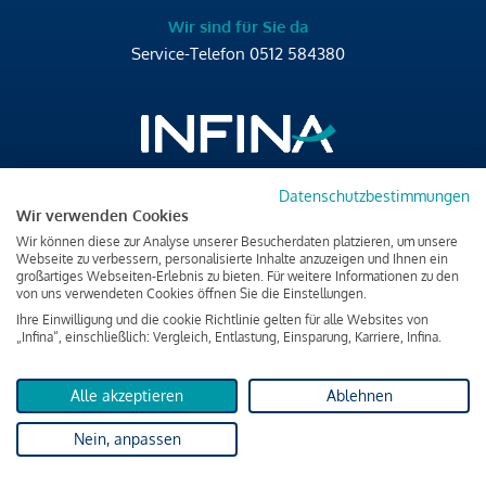
Wir sind für Sie da
Service-Telefon
0512 584380
Datenschutzbestimmungen
Brixner Straße 2/4
Wir verwenden Cookies
6020 Innsbruck
Wir können diese zur Analyse unserer Besucherdaten platzieren, um unsere
T
+43 512 584380
Webseite zu verbessern, personalisierte Inhalte anzuzeigen und Ihnen ein
großartiges Webseiten-Erlebnis zu bieten. Für weitere Informationen zu den
office@infina.at
von uns verwendeten Cookies öffnen Sie die Einstellungen.
Ihre Einwilligung und die cookie Richtlinie gelten für alle Websites von
„Infina“, einschließlich: Vergleich, Entlastung, Einsparung, Karriere, Infina.
Alle akzeptieren
Ablehnen
Impressum
Nein, anpassen
Datenschutz & Cookies
Verbraucherschutzinformation & rechtliche Hinweise