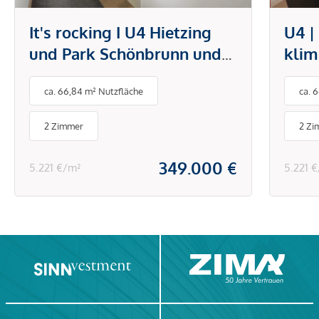
It's rocking I U4 Hietzing
U4 |
und Park Schönbrunn und
klim
Technisches Museum I
offe
ca. 66,84 m² Nutzfläche
ca. 
Klimaanlage I Einbauküche
mode
& Schränke
Hiet
2 Zimmer
2 Zi
Sch
349.000 €
5.221 €/m²
5.221 