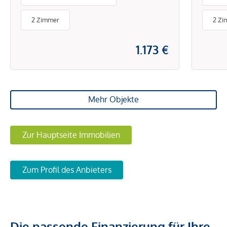
2 Zimmer
2 Zi
1.173 €
Mehr Objekte
Zur Hauptseite Immobilien
Zum Profil des Anbieters
Die passende Finanzierung für Ihre