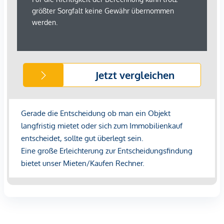
Doppelmaklers – einseitig nur für den Vermieter tätig ist.
*Der Vertrag kommt nicht mit der INFINA Credit Broker
GmbH zustande. Das Objekt wird von einem externen
Immobilienunternehmen angeboten. Allfällige aus dem
Vertragsabschluss resultierende Rechte sind ausschließlich
gegenüber dem anbietenden Immobilienunternehmen
geltend zu machen. Wir weisen Sie darauf hin, dass die
gemachten Angaben und Informationen lediglich
unverbindliche Vorabinformationen sind und daher ohne
Gewähr erfolgen. Der Immobilienmakler erklärt, dass er –
entgegen dem in der Immobilienwirtschaft üblichen
Geschäftsgebrauch des Doppelmaklers – einseitig nur für
den Vermieter tätig ist.