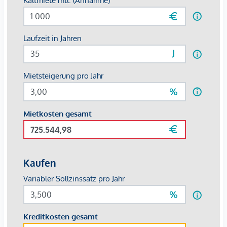
Ausstattung und Highlights
Nachhaltige Fernwärme (Bioheizwerk Steinach)
Großzügiger Wohn-Essbereich (ca. 26,18 m²)
Separate, möblierte Küche mit Fenster (ca. 7,98 m²)
Schlafzimmer (ca. 14,46 m²)
Kinder-/Arbeitszimmer (ca. 11,83 m²)
Badezimmer mit Badewanne
Separates WC
Sonnige Südausrichtung
Tiefgaragenabstellplatz inklusive
Ruhige, familienfreundliche Wohnanlage
Die Wohnung verfügt über kein Kellerabteil.
Mietkonditionen
Monatliche Miete:
€ 1.050,-
inkl.Tiefgaragenabstellplatz