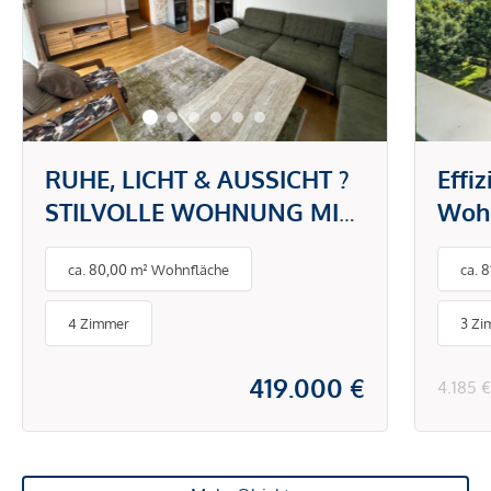
RUHE, LICHT & AUSSICHT ?
Effi
STILVOLLE WOHNUNG MIT
Wohn
GARTEN UND BALKON
Logg
ca. 80,00 m² Wohnfläche
ca. 
zu v
4 Zimmer
3 Zi
419.000 €
4.185 