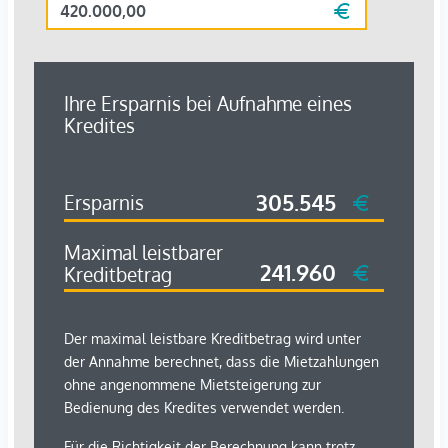
Betriebskosten:
€ 271,-
Gesamtbetrag: €
1.321,
-
(exklusive Strom sowie
Kabel-TV-Internet)
Kaution:
3 Bruttomonatsmieten
Verfügbarkeit:
nach Vereinbarung
Besichtigung & Kontakt
Überzeugen Sie sich selbst von dieser attraktiven
Mietwohnung – Besichtigungstermine sind auch am
Wochenende möglich.
Kontakt:
Silvija Andrasevic
📞 +43 676 7732388
📧
office@immobilien-silvija.at
Der Immobilienmakler erklärt, dass er – entgegen dem in
der Immobilienwirtschaft üblichen Geschäftsgebrauch des