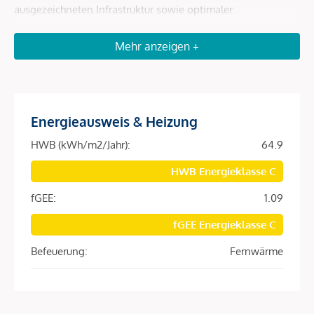
ausgezeichneten Infrastruktur sowie optimaler
Verkehrsanbindung.
Mehr anzeigen +
Die Marktgemeinde bietet sämtliche Einrichtungen des
täglichen Bedarfs wie Einkaufsmöglichkeiten, Ärzte,
Apotheken, Schulen und Kinderbetreuung. Durch den
Bahnhof Steinach sowie die Nähe zur Brennerbundesstraße
Energieausweis & Heizung
und Autobahn ist eine rasche Verbindung nach Innsbruck
und Richtung Südtirol gewährleistet – ideal für Pendler.
HWB (kWh/m2/Jahr):
64.9
HWB Energieklasse C
Die umliegende Bergwelt lädt ganzjährig zu vielfältigen
Freizeitaktivitäten ein: Skifahren, Langlaufen und Rodeln im
fGEE:
1.09
Winter sowie Wandern, Radfahren und Klettern im Sommer.
fGEE Energieklasse C
Die Kombination aus Natur und guter Erreichbarkeit macht
diese Lage besonders attraktiv.
Befeuerung:
Fernwärme
Objektbeschreibung
Diese gepflegte 3-Zimmer-Wohnung befindet sich im 1.