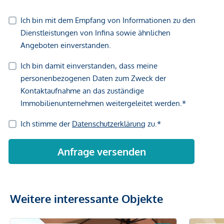
Die Sonnbergstraße verbindet naturnahes Wohnen mit
urbaner Nähe – ideal für alle, die Ruhe genießen möchten,
ohne auf die Vorteile der Stadt verzichten zu müssen.
Infrastruktur & öffentliche Anbindung
Bushaltestelle
„Perchtoldsdorf Freizeitzentrum“
nur
ca. 1 Gehminute entfernt
VOR-Buslinien
256 & 259
mit schneller Verbindung
nach Wien Liesing, Mödling & Umgebung
Ortsbuslinien
1 & 2
innerhalb Perchtoldsdorf
Straßenbahnlinie
60 (Rodaun)
in wenigen Minuten
erreichbar – direkte Verbindung nach Wien-Hietzing
Weitere interessante Objekte
Bahnhof Perchtoldsdorf mit Schnellbahnanschluss
S2,