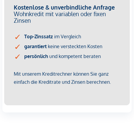
Käufer die Möglichkeit, zwischen verschiedenen exklusiven
Designlinien zu wählen.
Zur Auswahl stehen unterschiedliche:
hochwertige Wand- und Bodenfliesen
elegante Design-Armaturen von Damixa
stilvolle Sanitärkeramik und Badezimmerlösungen
von Villeroy & Boch
Die harmonisch abgestimmten Ausstattungskonzepte
verleihen jeder Wohnung eine individuelle und luxuriöse
Atmosphäre.
Zusätzlich überzeugt das Projekt mit:
Eichenparkett im französischen Fischgrät
hochwertigen Holz-Alu-Fenstern mit 3-fach