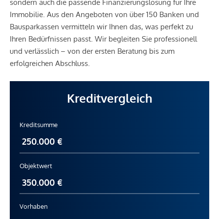
sondern auch die passende Finanzierungslösung für Ihre
Immobilie. Aus den Angeboten von über 150 Banken und
Bei ernsthaftem Interesse stellen wir Ihnen
Bausparkassen vermitteln wir Ihnen das, was perfekt zu
selbstverständlich gerne weitere Unterlagen zur Verfügung,
Ihren Bedürfnissen passt. Wir begleiten Sie professionell
darunter beispielsweise:
und verlässlich – von der ersten Beratung bis zum
erfolgreichen Abschluss.
Grundbuchsauszug
Wohnungseigentumsvertrag
Kreditvergleich
Nutzwertgutachten
Protokolle von Eigentümerversammlungen (sofern
Kreditsumme
vorhanden) u. v. m.
Unser Rundum-Service für Sie:
Objektwert
Sollten Sie sich für diese Immobilie entscheiden, begleiten
wir Sie kompetent durch den gesamten Kaufprozess –
beginnend beim Kaufanbot über die Abstimmung
individueller Wünsche und die Vertragsunterzeichnung bis
Vorhaben
hin zur Übergabe der Immobilie. Auch bei organisatorischen