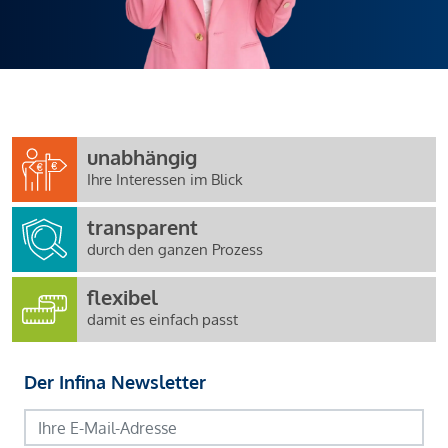
Stilvolle Eleganz mit perfekter
Raumaufteilung
Die Wohnung überzeugt mit einer optimal geplanten
Wohnfläche von ca.
103,44 m²
und einem modernen,
offenen Wohnkonzept, das urbanen Lifestyle mit
hochwertigem Wohnkomfort verbindet.
unabhängig
Ihre Interessen im Blick
Der großzügige Wohnbereich mit direktem Zugang zur
Loggia und zum Balkon schafft eine helle und angenehme
transparent
Wohnatmosphäre. Die Kombination aus Innen- und
durch den ganzen Prozess
Außenflächen erweitert den Wohnraum auf elegante Weise
flexibel
und bietet ideale Rückzugsmöglichkeiten im Freien.
damit es einfach passt
Die Wohnung verfügt über:
großzügigen Wohn- und Essbereich
Der Infina Newsletter
separates Büro bzw. Homeoffice
komfortables Schlafzimmer