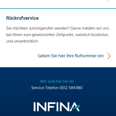
Arzt <500m
Apotheke <1.000m
Klinik <500m
Rückrufservice
Krankenhaus <1.500m
Sie möchten zurückgerufen werden? Gerne melden wir uns
bei Ihnen zum gewünschten Zeitpunkt, natürlich kostenlos
Kinder & Schulen
und unverbindlich.
Schule <500m
Kindergarten <1.000m
Universität <6.500m
Geben Sie hier Ihre Rufnummer ein
Höhere Schule <6.000m
Nahversorgung
Supermarkt <1.000m
Wir sind für Sie da
Bäckerei <1.500m
Service-Telefon
0512 584380
Einkaufszentrum <2.000m
Sonstige
Geldautomat <1.000m