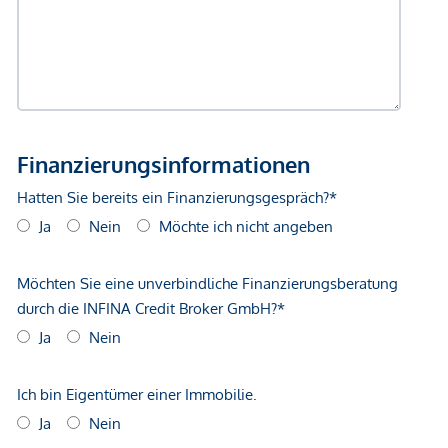
Fahrrad-Aufhängungssysteme im Kellerabteil
Darüber hinaus steht den Bewohnern ein großzügiger
gemeinsamer Fahrrad- und Kinderwagenraum zur
Verfügung.
Weitere Details zur hochwertigen Ausstattung und den
verfügbaren Designvarianten finden Sie in der Bau- und
Ausstattungsbeschreibung bzw. Verkaufsbroschüre.
Die Lage – Ruhig, grün &
hervorragend angebunden
Perchtoldsdorf zählt seit Jahrzehnten zu den exklusivsten
Wohngegenden im Süden Wiens. Die Kombination aus
idyllischer Grünruhelage, Weinbergen, Wienerwald und
gleichzeitig perfekter Infrastruktur macht diesen Standort
besonders attraktiv.