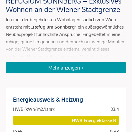
REFUGIUM SONNBERG – Exklusives
Wohnen an der Wiener Stadtgrenze
In einer der begehrtesten Wohnlagen südlich von Wien
entsteht mit
„Refugium Sonnberg“
ein außergewöhnliches
Neubauprojekt für höchste Ansprüche. Eingebettet in eine
ruhige, grüne Umgebung und dennoch nur wenige Minuten
von der Wiener Stadtgrenze entfernt, vereint dieses
exklusive Wohnensemble luxuriösen Wohnkomfort,
modernste Gebäudetechnik und nachhaltige
Mehr anzeigen +
Energieeffizienz auf höchstem Niveau.
Die stilvolle Wohnhausanlage umfasst lediglich 8 exklusive
Eigentumswohnungen mit großzügigen Freiflächen,
privaten Gärten, weitläufigen Terrassen oder eleganten
Energieausweis & Heizung
Balkonen. Hochwertige Materialien, zeitlose Architektur und
HWB (kWh/m2/Jahr):
33.4
durchdachte Grundrisse schaffen ein Wohngefühl der
Extraklasse.
HWB Energieklasse B
fGEE:
0.68