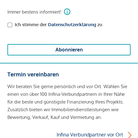
stilvolles Badezimmer
zusätzlichen Wirtschaftsraum
Immer bestens informiert!
getrenntes WC
attraktive Freiflächen mit Balkon und Loggia
Ich stimme der
Datenschutzerklärung
zu.
Durch die perfekte Größe eignet sich die Wohnung sowohl
für anspruchsvolle Paare als auch für Personen, die
Abonnieren
modernes Wohnen mit großzügigem Platzangebot
kombinieren möchten.
Wir weisen darauf hin, dass zwischen dem Vermittler und
Termin vereinbaren
dem zu vermittelnden Dritten ein familiäres oder
Wir beraten Sie gerne persönlich und vor Ort. Wählen Sie
wirtschaftliches Naheverhältnis besteht.
einen von über 100 Infina-Verbundpartnern in Ihrer Nähe
Der Vermittler ist als Doppelmakler tätig.
für die beste und günstigste Finanzierung Ihres Projekts.
Zusätzlich bieten wir Immobiliendienstleistungen wie
Bewertung, Verkauf, Kauf und Vermietung an.
Infrastruktur / Entfernungen
Gesundheit
Infina Verbundpartner vor Ort