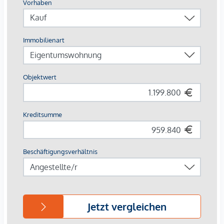
ausgezeichnetem Schallschutz
Vorbereitung für Alarmanlage
Hochsichere Wohnungseingangstüren mit
Mehrfachverriegelung
Nachhaltige und ressourcenschonende
Gebäudetechnik
Hier wohnen Sie nicht nur luxuriös, sondern auch besonders
energieeffizient und zukunftsorientiert.
Exklusive Ausstattung mit stilvollen
Designlinien
Die Innenausstattung überzeugt durch zeitlose Eleganz,
hochwertige Materialien und sorgfältig ausgewählte
Markenprodukte. Besonders im Bad- und WC-Bereich haben