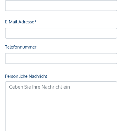
Für maximalen Komfort und Sicherheit bietet das Projekt
eine hauseigene Tiefgarage mit unterschiedlichen
Stellplatzvarianten:
5 Einzelstellplätze
mit ca. 12,8 m² bis 16,22 m² - pro
Platz
EUR 38.500,-
8 großzügige Garagenboxen
mit ca. 35 m² bis 41 m²
(Platz für jeweils
zwei Fahrzeuge pro Garagenbox
und eigene Garagentore für zusätzlichen Schutz,
Privatsphäre und Komfort) - pro Box
EUR 82.000,-
Vorbereitung für Elektromobilität vorhanden
Zusätzlich verfügt jede Wohnung über:
einen geräumigen privaten Einlagerungsraum im
Keller