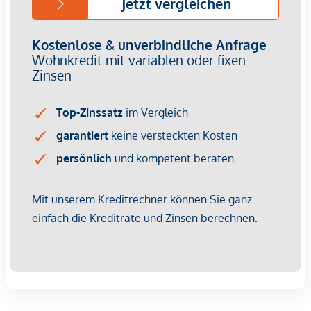
Luxusausstattung
119 m² WFL | 50 m² Terrasse | € 1.490.000,-
Dieses außergewöhnliche Penthouse ist für Menschen, die
das Besondere suchen.
Der Blick über den Millstätter See, der großzügige
Wohnbereich mit edelsten Materialien und die riesige
Südterrasse machen diese Wohnung zu einer seltenen
Gelegenheit in einer der begehrtesten Lagen Kärntens.
Wir weisen darauf hin, dass zwischen dem Vermittler und
dem zu vermittelnden Dritten ein familiäres oder
wirtschaftliches Naheverhältnis besteht.
*Der Vertrag kommt nicht mit der INFINA Credit Broker
GmbH zustande. Das Objekt wird von einem externen
Immobilienunternehmen angeboten. Allfällige aus dem