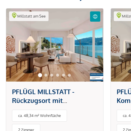
Millstatt am See
Mills
PFLÜGL MILLSTATT -
PFLÜ
Rückzugsort mit
Komp
Gartenparadies (A1)
ca. 48,34 m² Wohnfläche
ca. 
2 Zimmer
2 Zi