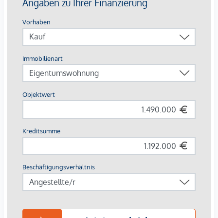
Durch die direkte Autobahnanbindung könne Sie die
verschiedensten Städte, Berge oder auch Seen wie den
Wörthersee, den Faaker See, den Ossiacher See oder auch
den Weißensee problemlos erreichen.
Außerdem bietet der zentral gelegene Ort eine optimale
Anbindung an die Bezirkshauptstadt Spittal an der Drau
welche in nur 10 Autominuten erreichbar ist.
Die naheliegenden Flughäfen (Klagenfurt, Salzburg,
Ljubljana, Venedig) sind in absehbarer Zeit problemlos mit
dem Auto oder den öffentlichen Verkehrsmitteln zu
erreichen.
Beschreibung *
Die Krönung am See: Panoramapenthouse mit