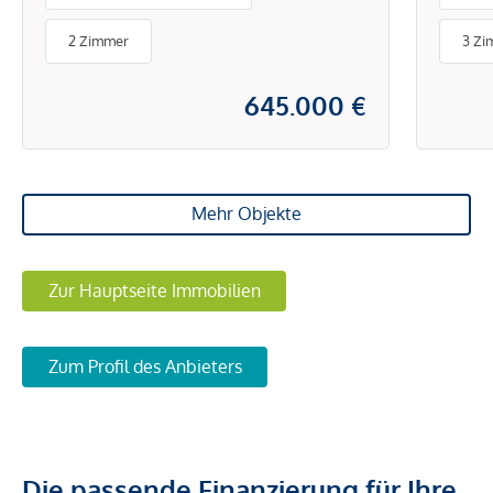
2 Zimmer
3 Zi
645.000 €
Mehr Objekte
Zur Hauptseite Immobilien
Zum Profil des Anbieters
Die passende Finanzierung für Ihre