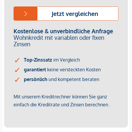
Kleine Fläche, große Klasse: Gartenwohnung mit Stil
50 m² WFL | 48 m² Terrasse | 27 m² Graten | € 645.000,-
Hier treffen moderne Architektur und natürliche Umgebung
auf charmanten Raum zusammen.
Die großzügige Terrasse und der private Garten erweitern
das stilvolle Wohnambiente ins Freie - perfekt für
designbewusste Genießer mit Anspruch
Wir weisen darauf hin, dass zwischen dem Vermittler und
dem zu vermittelnden Dritten ein familiäres oder
wirtschaftliches Naheverhältnis besteht.
*Der Vertrag kommt nicht mit der INFINA Credit Broker
GmbH zustande. Das Objekt wird von einem externen
Immobilienunternehmen angeboten. Allfällige aus dem
Vertragsabschluss resultierende Rechte sind ausschließlich