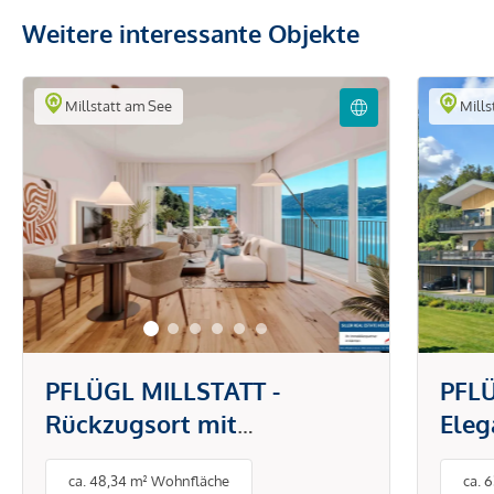
Weitere interessante Objekte
Millstatt am See
Mills
PFLÜGL MILLSTATT -
PFLÜ
Rückzugsort mit
Eleg
Gartenparadies (A1)
ca. 48,34 m² Wohnfläche
ca. 