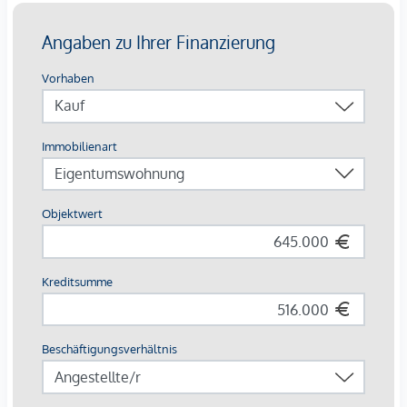
Wintertagen ein.
Durch die direkte Autobahnanbindung könne Sie die
verschiedensten Städte, Berge oder auch Seen wie den
Wörthersee, den Faaker See, den Ossiacher See oder auch
den Weißensee problemlos erreichen.
Außerdem bietet der zentral gelegene Ort eine optimale
Anbindung an die Bezirkshauptstadt Spittal an der Drau
welche in nur 10 Autominuten erreichbar ist.
Die naheliegenden Flughäfen (Klagenfurt, Salzburg,
Ljubljana, Venedig) sind in absehbarer Zeit problemlos mit
dem Auto oder den öffentlichen Verkehrsmitteln zu
erreichen.
Beschreibung *