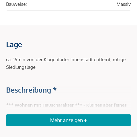
Bauweise:
Massiv
Lage
ca. 15min von der Klagenfurter Innenstadt entfernt, ruhige
Siedlungslage
Beschreibung *
*** Wohnen mit Hauscharakter *** - Kleines aber feines
Häuschen in Maria Saal
Mehr anzeigen +
Dieses gemütliche Häuschen bietet ein Wohngefühl,
welches man sonst nur von einem eigenen Haus kennt. Das