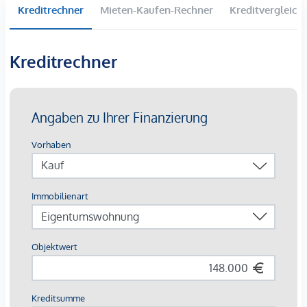
Kreditrechner
Mieten-Kaufen-Rechner
Kreditvergleich
Die ruhige Lage in Maria Saal bietet ein angenehmes
Wohnumfeld mit guter Anbindung an die Infrastruktur des
täglichen Bedarfs.
Kreditrechner
Flächen:
38,10 m² Wohnnutzfläche
10,24 m² Terrasse
29,10 m² Keller
rd. 200 m² Gartenanteil
1 Carport
Ausstattung:
- Laminat- und Fliesenboden
- Zentralheizung-Öl // Warmwasser über die Zentralheizung
- Küche möbliert
- Bad mit Dusche und Waschtisch
- Kunststofffenster (2-Scheiben-Verglasung) mit Rollläden