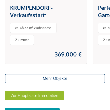
KRUMPENDORF-
Perf
Verkaufsstart:
Gart
Wörtherseeblick-Wohnung
zum
ca. 48,66 m² Wohnfläche
ca. 
im Neubauprojekt
Lannerweg 41
2 Zimmer
2 Zi
369.000 €
Mehr Objekte
Zur Hauptseite Immobilien