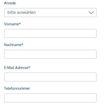
Firma Realitäten Perkonig Immobilientreuhand KG gestattet.
Der Vermittler ist als Doppelmakler tätig.
*Der Vertrag kommt nicht mit der INFINA Credit Broker
GmbH zustande. Das Objekt wird von einem externen
Immobilienunternehmen angeboten. Allfällige aus dem
Vertragsabschluss resultierende Rechte sind ausschließlich
gegenüber dem anbietenden Immobilienunternehmen
geltend zu machen. Wir weisen Sie darauf hin, dass die
gemachten Angaben und Informationen lediglich
unverbindliche Vorabinformationen sind und daher ohne
Gewähr erfolgen. Der Vermittler ist als Doppelmakler tätig.