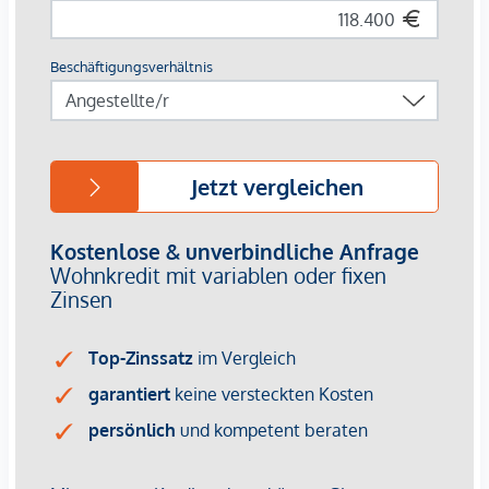
Kaufpreis: EUR 148.000,-
Kaufnebenkosten:
- Grunderwerbsteuer 3,5 %
- Grundbucheintragungsgebühr 1,1%
- Vermittlungsprovision 3 % + 20 % Ust.
- Vertragserrichtungskosten lt. Tarifordnung des
Vertragserrichters
Allgemeiner Hinweis:
Aufgrund unserer gesetzlichen Nachweispflicht gegenüber
dem Eigentümer sowie in Entsprechung des FAGG (Fern-
und Auswärtsgeschäfte-Gesetz) wird um Verständnis
ersucht, dass nur Anfragen mit zumindest vollständigem
Namen, E-Mailadresse und Telefonnummer bearbeitet
werden. Nur so ist es uns möglich, weitere Informationen zu
übermiteln und Besichtigungstermine zu vereinbaren.