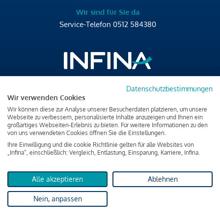
Wir sind für Sie da
Service-Telefon
0512 584380
Datenschutzbestimmungen
Brixner Straße 2/4
Wir verwenden Cookies
6020 Innsbruck
Wir können diese zur Analyse unserer Besucherdaten platzieren, um unsere
T
+43 512 584380
Webseite zu verbessern, personalisierte Inhalte anzuzeigen und Ihnen ein
großartiges Webseiten-Erlebnis zu bieten. Für weitere Informationen zu den
office@infina.at
von uns verwendeten Cookies öffnen Sie die Einstellungen.
Ihre Einwilligung und die cookie Richtlinie gelten für alle Websites von
„Infina“, einschließlich: Vergleich, Entlastung, Einsparung, Karriere, Infina.
Alle akzeptieren
Ablehnen
Impressum
Nein, anpassen
Datenschutz & Cookies
Verbraucherschutzinformation & rechtliche Hinweise