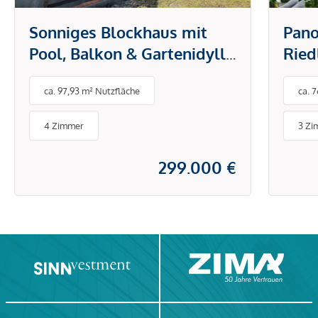
Sonniges Blockhaus mit
Pano
Pool, Balkon & Gartenidylle
Ried
in Sollenau
ca. 97,93 m² Nutzfläche
ca. 
4 Zimmer
3 Zi
299.000 €