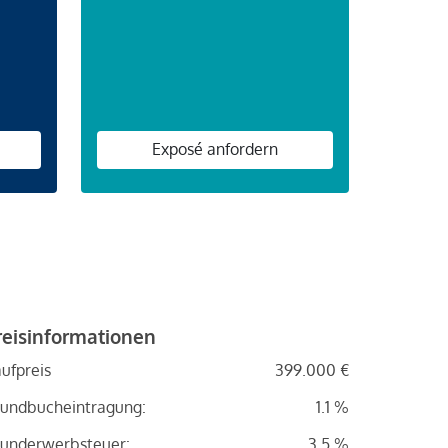
n
Exposé anfordern
reisinformationen
ufpreis
399.000 €
undbucheintragung:
1.1 %
underwerbsteuer:
3.5 %