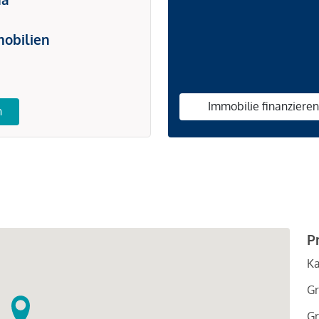
obilien
Immobilie finanziere
n
P
Ka
Gr
Gr