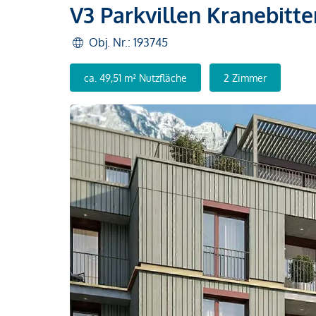
V3 Parkvillen Kranebitt
Obj. Nr.: 193745
ca. 49,51 m² Nutzfläche
2 Zimmer