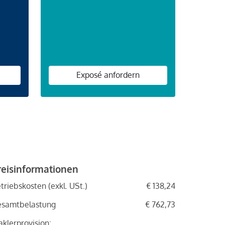
Exposé anfordern
reisinformationen
triebskosten (exkl. USt.)
€ 138,24
esamtbelastung
€ 762,73
klerprovision: