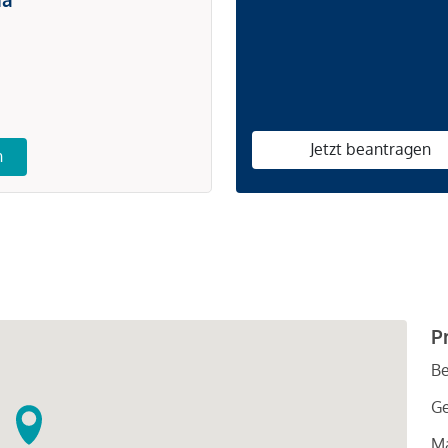
Jetzt beantragen
n
P
Be
G
Ma