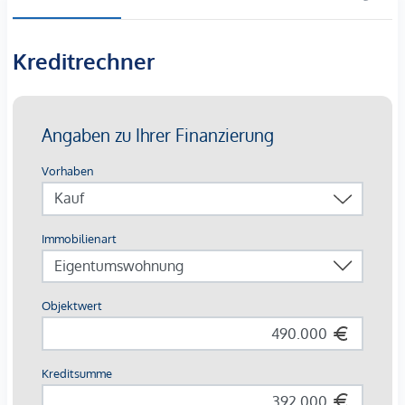
Aurea Vita steht für modernes Wohnen mit Qualität, Ruhe
und Stil – ein Ort zum Ankommen, Wohlfühlen und Leben.
Die Wohnanlage umfasst insgesamt acht hochwertige
Kreditrechner
Einheiten – davon drei Eigentumswohnungen, teilweise mit
privaten Gartenflächen, sowie fünf Mietwohnungen mit
großzügigen Terrassen bzw. Balkonen, die zum Entspannen
und Genießen einladen.
Ein Zuhause, das Licht, Komfort und Lebensqualität auf
besondere Weise verbindet.
*Der Vertrag kommt nicht mit der INFINA Credit Broker
GmbH zustande. Das Objekt wird von einem externen
Immobilienunternehmen angeboten. Allfällige aus dem
Vertragsabschluss resultierende Rechte sind ausschließlich
gegenüber dem anbietenden Immobilienunternehmen
geltend zu machen. Wir weisen Sie darauf hin, dass die
gemachten Angaben und Informationen lediglich
unverbindliche Vorabinformationen sind und daher ohne