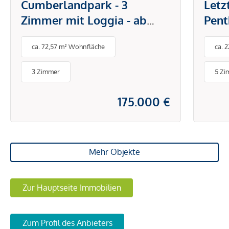
Cumberlandpark - 3
Letz
Zimmer mit Loggia - ab
Pent
sofort erwerben!
am T
ca. 72,57 m² Wohnfläche
ca. 
3 Zimmer
5 Zi
175.000 €
Mehr Objekte
Zur Hauptseite Immobilien
Zum Profil des Anbieters