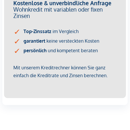
Vereinbaren Sie noch heute einen unverbindlichen
Besichtigungstermin. Wir freuen uns auf Ihre Anfrage!
-----------
Martin Felbermair
Telefon: +43 676 6230465
E-Mail: felbermair@immoquelle.at
-----------
Der Vermittler ist als Doppelmakler tätig.
*Der Vertrag kommt nicht mit der INFINA Credit Broker
GmbH zustande. Das Objekt wird von einem externen
Immobilienunternehmen angeboten. Allfällige aus dem
Vertragsabschluss resultierende Rechte sind ausschließlich