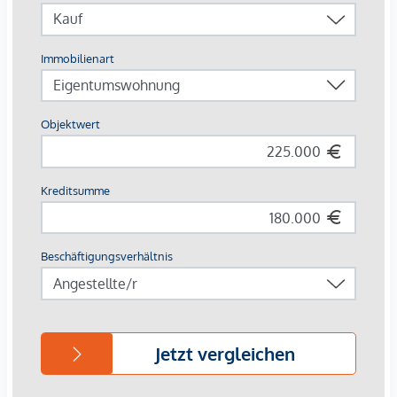
und sich ganz nach den eigenen Bedürfnissen gestalten
lässt.
Die Küche ist separat angeordnet und bleibt dennoch gut
mit dem Wohnzimmer verbunden. Der Blick in den Innenhof
bringt eine schöne Ruhe und wirkt zugleich einladend. Der
danebenliegende
Abstellraum
schafft
zusätzlichen Platz
für alles, was im Alltag schnell griffbereit, aber nicht sichtbar
sein soll.
Ein
Tiefgaragenstellplatz
und ein Kellerabteil ergänzen die
Wohnung um praktische Alltagsvorteile. Darüber hinaus
stehen im Haus ein Fahrradraum, ein gemeinschaftlicher
Wäscheraum sowie ein Trockenraum zur
Verfügung. Zusätzliche Besucherstellplätze befinden sich
rund um das Gebäude und runden den Komfort angenehm
ab.
Interesse geweckt?