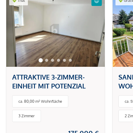
Thal
Gratw
ATTRAKTIVE 3-ZIMMER-
SANI
EINHEIT MIT POTENZIAL
WOH
BAL
ca. 80,00 m² Wohnfläche
ca. 
3 Zimmer
2 Zi