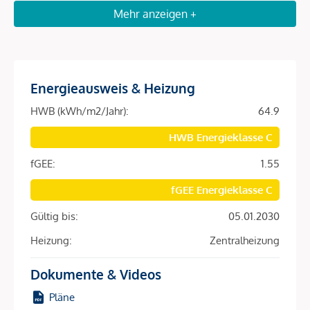
Beschreibung *
Mehr anzeigen +
Ein Zuhause zum Durchatmen
Großzügige 3-Zimmer-Wohnung mit südseitiger Loggia,
Energieausweis & Heizung
durchdachtem Grundriss und Tiefgarage
HWB (kWh/m2/Jahr):
64.9
Willkommen in der Margeritenstraße in Asten - an einem
Ort, der Ruhe, Licht und Alltagstauglichkeit angenehm
HWB Energieklasse C
miteinander verbindet. Diese 3-Zimmer-Wohnung bietet auf
fGEE:
1.55
rund 86 m² Wohnfläche ein Zuhause mit klarer Aufteilung,
freundlicher Atmosphäre und einem besonderen Platz zum
fGEE Energieklasse C
Durchatmen.
Gültig bis:
05.01.2030
Schon beim Betreten führt der zentrale Vorraum harmonisch
Heizung:
Zentralheizung
durch die Wohnung und schafft eine klare Orientierung. Auf
der linken Seite befindet sich
das erste Zimmer
- das sich
Dokumente & Videos
ideal als ruhiges Schlafzimmer, liebevolles Kinderzimmer
Pläne
oder konzentrierter Homeoffice-Bereich eignet.