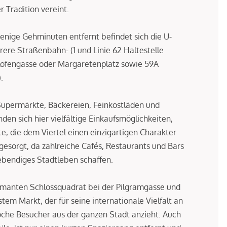
 Tradition vereint.
wenige Gehminuten entfernt befindet sich die U-
ere Straßenbahn- (1 und Linie 62 Haltestelle
gelofengasse oder Margaretenplatz sowie 59A
.
Supermärkte, Bäckereien, Feinkostläden und
den sich hier vielfältige Einkaufsmöglichkeiten,
e, die dem Viertel einen einzigartigen Charakter
 gesorgt, da zahlreiche Cafés, Restaurants und Bars
ebendiges Stadtleben schaffen.
manten Schlossquadrat bei der Pilgramgasse und
 Markt, der für seine internationale Vielfalt an
oche Besucher aus der ganzen Stadt anzieht. Auch