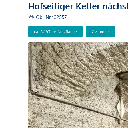
Hofseitiger Keller nächs
Obj. Nr.: 32557
ca. 62,53 m² Nutzfläche
2 Zimmer