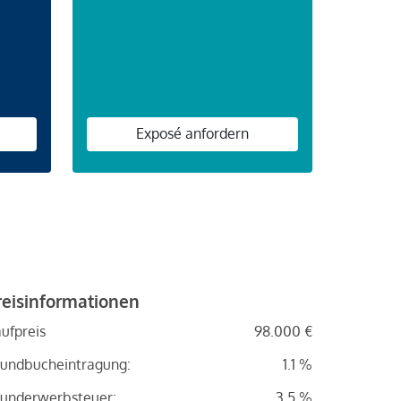
n
Exposé anfordern
reisinformationen
ufpreis
98.000 €
undbucheintragung:
1.1 %
underwerbsteuer:
3.5 %