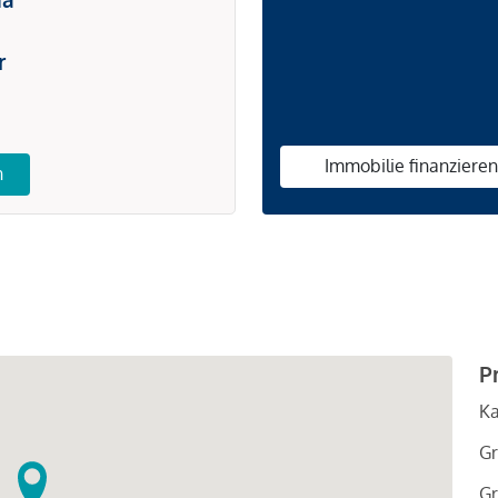
r
Immobilie finanziere
n
P
Ka
Gr
Gr