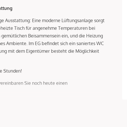
attung
ige Ausstattung: Eine moderne Lüftungsanlage sorgt
eheizte Tisch für angenehme Temperaturen bei
um gemütlichen Beisammensein ein, und die Heizung
hes Ambiente. Im EG befindet sich ein saniertes WC
ung mit dem Eigentümer besteht die Möglichkeit
ge Stunden!
vereinbaren Sie noch heute einen
ttler und dem zu vermittelnden Dritten ein
besteht.