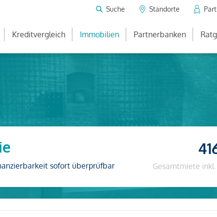
Suche
Standorte
Par
Kreditvergleich
Immobilien
Partnerbanken
Ratg
ie
41
nanzierbarkeit sofort überprüfbar
Gesamtmiete inkl.