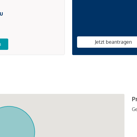
u
Jetzt beantragen
n
P
G