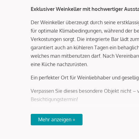
Exklusiver Weinkeller mit hochwertiger Ausst
Der Weinkeller überzeugt durch seine erstklass
für optimale Klimabedingungen, während der b
Verkostungen sorgt. Die integrierte Bar lädt z
garantiert auch an kühleren Tagen ein behaglic
welches man mitbenutzen darf. Nach Vereinbar
eine Küche nachzurüsten.
Ein perfekter Ort für Weinliebhaber und geselli
Verpassen Sie dieses besondere Objekt nicht – 
Besichtigungstermin!
Wir weisen darauf hin, dass zwischen dem Vermi
Mehr anzeigen +
familiäres oder wirtschaftliches Naheverhältnis 