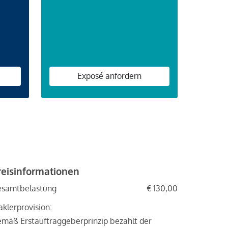
Exposé anfordern
reisinformationen
esamtbelastung
€ 130,00
klerprovision:
mäß Erstauftraggeberprinzip bezahlt der