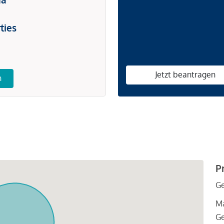
ties
Jetzt beantragen
n
P
G
Ma
Ge