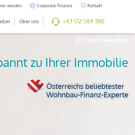
tner werden
Corporate Finance
Kontakt
+43 512 584 380
eber
Über uns
Express
Bewertung
So viel ist Ihre
Immobilie wert
Österreichs beliebtester
Wohnbau-Finanz-Experte