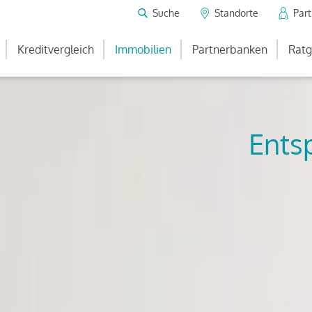
Suche
Standorte
Par
Kreditvergleich
Immobilien
Partnerbanken
Ratg