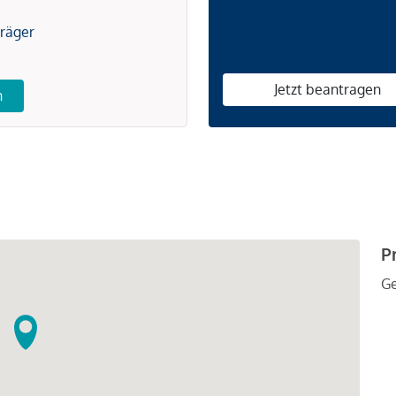
träger
Jetzt beantragen
n
P
G