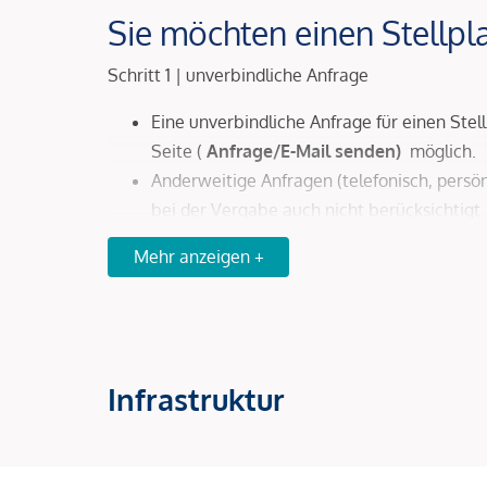
Sie möchten einen Stellpl
Schritt 1 | unverbindliche Anfrage
Eine unverbindliche Anfrage für einen Stel
Seite (
Anfrage/E-Mail senden)
möglich.
Anderweitige Anfragen (telefonisch, persön
bei der Vergabe auch nicht berücksichtigt.
Mehr anzeigen +
Schritt 2 | Anmietung
Nach Ihrer Anfrage erhalten Sie per E-Mai
Stellplatzes.
Infrastruktur
*Der Vertrag kommt nicht mit der INFINA Credi
einem externen Immobilienunternehmen angebote
resultierende Rechte sind ausschließlich geg