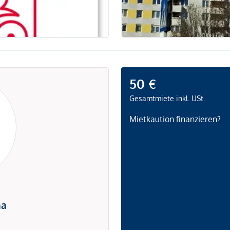
50 €
Gesamtmiete inkl. USt.
Mietkaution finanzieren?
na