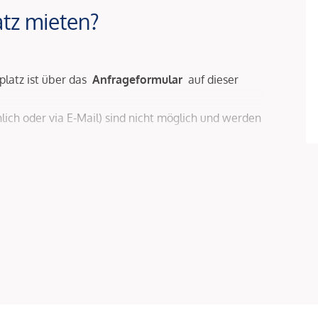
atz mieten?
lplatz ist über das
Anfrageformular
auf dieser
lich oder via E-Mail) sind nicht möglich und werden
l weitere Informationen zur Anmietung eines
t Broker GmbH zustande. Das Objekt wird von
n. Allfällige aus dem Vertragsabschluss
enüber dem anbietenden Immobilienunternehmen