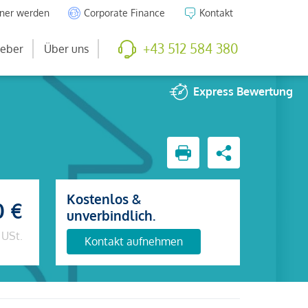
tner werden
Corporate Finance
Kontakt
+43 512 584 380
eber
Über uns
Express
Bewertung
Kostenlos &
0 €
unverbindlich.
 USt.
Kontakt aufnehmen