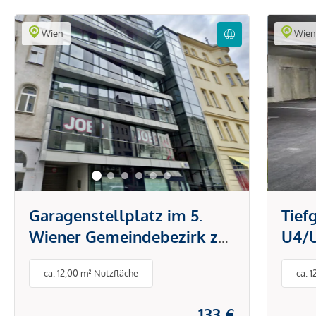
Wien
Wie
Garagenstellplatz im 5.
Tief
Wiener Gemeindebezirk zu
U4/U
vermieten
verm
ca. 12,00 m² Nutzfläche
ca. 
133 €