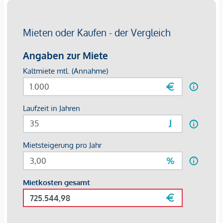
Schule <200m
Kindergarten <225m
Universität <1.600m
Höhere Schule <1.275m
Nahversorgung
Supermarkt <150m
Bäckerei <325m
Einkaufszentrum <325m
Sonstige
Geldautomat <150m
Bank <350m
Post <350m
Polizei <400m
Verkehr
Bus <100m