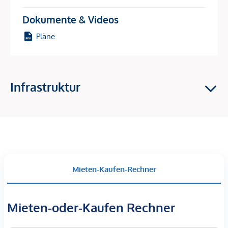
Kaution 330,00 €, 2 BMM Provision, Vergebührung beim
Dokumente & Videos
Finanzamt
Pläne
Wir weisen darauf hin, dass zwischen dem Vermittler und
dem zu vermittelnden Dritten ein familiäres oder
wirtschaftliches Naheverhältnis besteht.
Infrastruktur
Der Vermittler ist als Doppelmakler tätig.
Infrastruktur / Entfernungen
Gesundheit
Arzt <200m
Mieten-Kaufen-Rechner
Apotheke <125m
Klinik <775m
Krankenhaus <275m
Mieten-oder-Kaufen Rechner
Kinder & Schulen