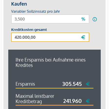
U-Bahn <550m
Straßenbahn <100m
Bahnhof <650m
Autobahnanschluss <4.725m
Angaben Entfernung Luftlinie / Quelle: OpenStreetMap
*Der Vertrag kommt nicht mit der INFINA Credit Broker
GmbH zustande. Das Objekt wird von einem externen
Immobilienunternehmen angeboten. Allfällige aus dem
Vertragsabschluss resultierende Rechte sind ausschließlich
gegenüber dem anbietenden Immobilienunternehmen
geltend zu machen. Wir weisen Sie darauf hin, dass die
gemachten Angaben und Informationen lediglich
unverbindliche Vorabinformationen sind und daher ohne
Gewähr erfolgen. Der Vermittler ist als Doppelmakler tätig.