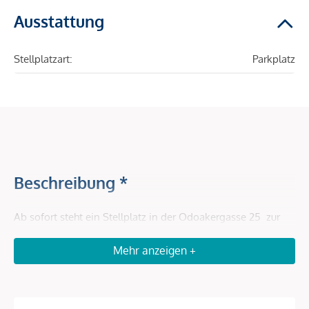
Ausstattung
Stellplatzart:
Parkplatz
Beschreibung *
Ab sofort steht ein Stellplatz in der Odoakergasse 25 zur
Vermietung bereit! Profitieren Sie von der gut
Mehr anzeigen +
angebundenen Lage und sichern Sie sich Ihren Stellplatz.
Kontaktieren Sie uns für weitere Informationen!
Nebenkosten: