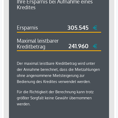
Arzt <500m
Apotheke <500m
Klinik <1.000m
Krankenhaus <1.000m
Kinder & Schulen
Schule <500m
Kindergarten <500m
Universität <1.000m
Höhere Schule <1.000m
Nahversorgung
Supermarkt <500m
Bäckerei <500m
Einkaufszentrum <1.000m
Sonstige
Geldautomat <500m