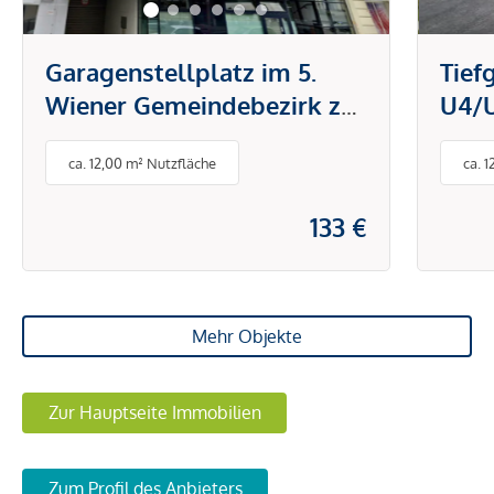
Garagenstellplatz im 5.
Tief
Wiener Gemeindebezirk zu
U4/U
vermieten
verm
ca. 12,00 m² Nutzfläche
ca. 
133 €
Mehr Objekte
Zur Hauptseite Immobilien
Zum Profil des Anbieters