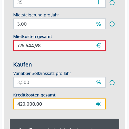
108,33
USt 20%
21,67
brutto
130,00
Wir weisen darauf hin, dass zwischen dem Vermittler und
dem zu vermittelnden Dritten ein familiäres oder
wirtschaftliches Naheverhältnis besteht.
Der Vermittler ist als Doppelmakler tätig.
Infrastruktur / Entfernungen
Gesundheit