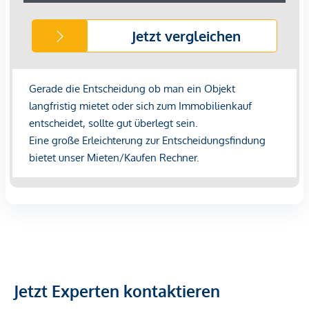
Bank <500m
Post <1.000m
Polizei <1.000m
Verkehr
Bus <500m
U-Bahn <1.000m
Straßenbahn <500m
Bahnhof <500m
Autobahnanschluss <2.000m
Angaben Entfernung Luftlinie / Quelle: OpenStreetMap
*Der Vertrag kommt nicht mit der INFINA Credit Broker
GmbH zustande. Das Objekt wird von einem externen
Immobilienunternehmen angeboten. Allfällige aus dem
Jetzt Experten kontaktieren
Vertragsabschluss resultierende Rechte sind ausschließlich