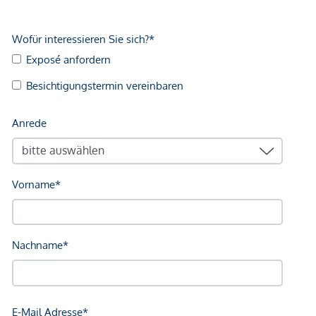
gegenüber dem anbietenden Immobilienunternehmen
geltend zu machen. Wir weisen Sie darauf hin, dass die
gemachten Angaben und Informationen lediglich
unverbindliche Vorabinformationen sind und daher ohne
Gewähr erfolgen. Der Immobilienmakler erklärt, dass er –
entgegen dem in der Immobilienwirtschaft üblichen
Geschäftsgebrauch des Doppelmaklers – einseitig nur für
den Vermieter tätig ist.