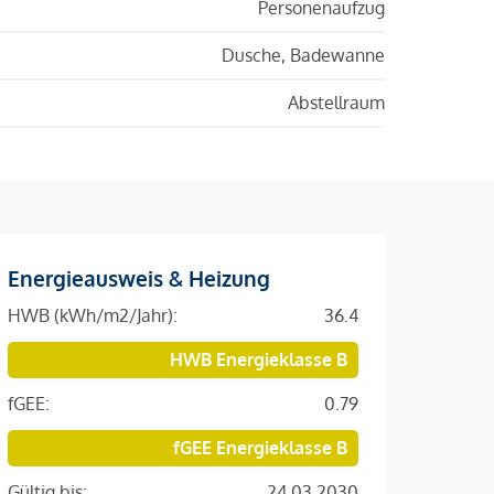
Personenaufzug
Dusche, Badewanne
Abstellraum
Energieausweis & Heizung
HWB (kWh/m2/Jahr):
36.4
HWB Energieklasse B
fGEE:
0.79
fGEE Energieklasse B
Gültig bis:
24.03.2030