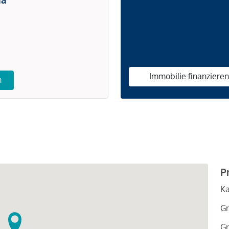
Immobilie finanziere
n
P
Ka
Gr
Gr