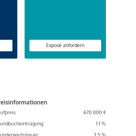
n
Exposé anfordern
reisinformationen
ufpreis
670.000 €
undbucheintragung:
1.1 %
underwerbsteuer:
3.5 %