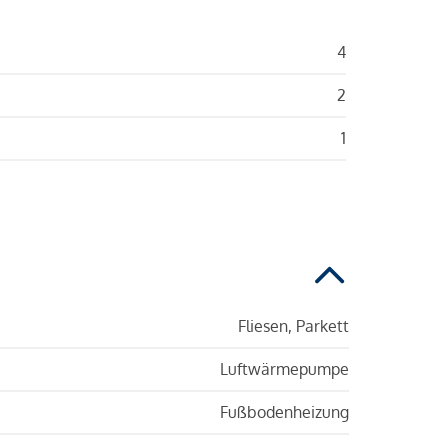
4
2
1
Fliesen, Parkett
Luftwärmepumpe
Fußbodenheizung