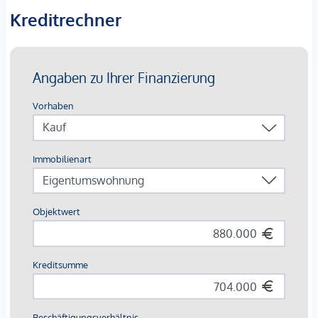
Kreditrechner
Nachstehend eine Zusammenfassung der
wichtigsten
Highlights
und Vorteile:
Äußerst großzügige Zimmergrößen mit viel Raum und
Platz
Zeitlose und gut ausgestattete Wohnküche
Fußbodenheizung für hohen Wohnkomfort
Elektrische Außenbeschattung
35 m2 große Garage
Alarmanlage
Resümee:
Eine Immobilie, die nicht nur Raum bietet, sondern
Lebensqualität schafft – ideal für Familien, die naturnah und
mit allen Annehmlichkeiten wohnen möchten!
Wir freuen uns, Ihnen dieses Wohnparadies im Zuge einer