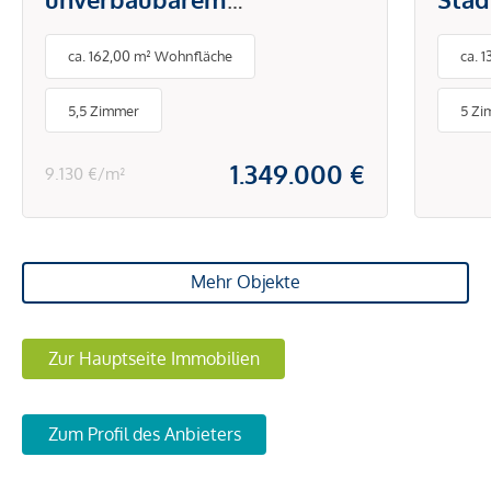
Panoramablick am
in W
ca. 162,00 m² Wohnfläche
ca. 
Satzberg
5,5 Zimmer
5 Zi
1.349.000 €
9.130 €/m²
Mehr Objekte
Zur Hauptseite Immobilien
Zum Profil des Anbieters