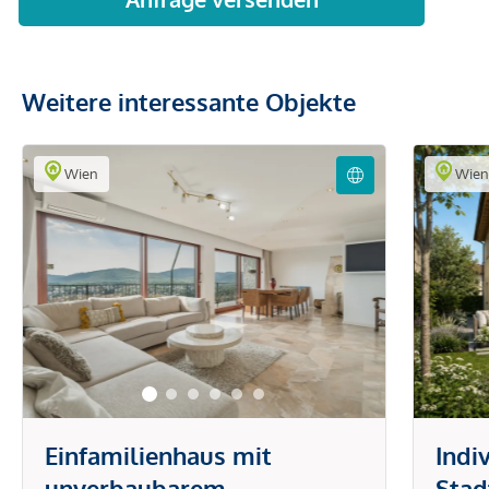
Weitere interessante Objekte
Wien
Wie
Einfamilienhaus mit
Indi
unverbaubarem
Stad