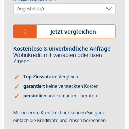
Besichtigung präsentieren zu dürfen!
Dieses Objekt wird Ihnen unverbindlich und freibleibend
zum Kauf angeboten. Oben angeführte Angaben basieren
auf Informationen und Unterlagen des Eigentümers und
sind unsererseits ohne Gewähr. Als Vermittlungshonorar
gelten die allgemeinen Geschäftsbedingungen und die
Verordnung für Immobilienmakler des BM für Handel,
Gewerbe und Industrie, BGBL. 297/1996. Für den Fall, dass
es diesbezüglich zu einem entsprechenden Rechtsgeschäft
kommt, verrechnen wir Ihnen eine Vermittlungsprovision
von 3 Prozent der Kaufsumme zuzüglich der gesetzlichen
Mehrwertsteuer.
Der Vermittler ist als Doppelmakler tätig.
*Der Vertrag kommt nicht mit der INFINA Credit Broker
GmbH zustande. Das Objekt wird von einem externen