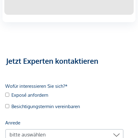
Immobilienunternehmen angeboten. Allfällige aus dem
Vertragsabschluss resultierende Rechte sind ausschließlich
gegenüber dem anbietenden Immobilienunternehmen
geltend zu machen. Wir weisen Sie darauf hin, dass die
gemachten Angaben und Informationen lediglich
unverbindliche Vorabinformationen sind und daher ohne
Gewähr erfolgen. Der Vermittler ist als Doppelmakler tätig.
Jetzt Experten kontaktieren