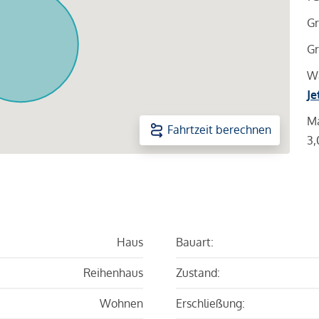
Gr
Gr
Wa
Je
Ma
Fahrtzeit berechnen
3,
Haus
Bauart:
Reihenhaus
Zustand:
Wohnen
Erschließung: