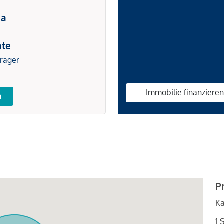
na
ate
träger
Immobilie finanziere
n
P
Ka
1 