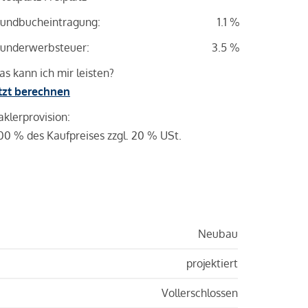
undbucheintragung:
1.1 %
underwerbsteuer:
3.5 %
s kann ich mir leisten?
tzt berechnen
klerprovision:
00 % des Kaufpreises zzgl. 20 % USt.
Neubau
projektiert
Vollerschlossen