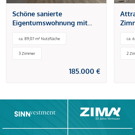
Schöne sanierte
Attr
Eigentumswohnung mit
Zim
Loggia in Wieselburg!
Bru
ca. 89,07 m² Nutzfläche
ca. 
3 Zimmer
2 Zi
185.000 €