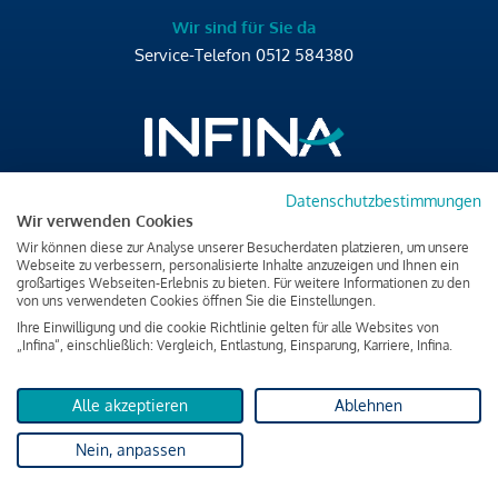
Wir sind für Sie da
Service-Telefon
0512 584380
Datenschutzbestimmungen
Brixner Straße 2/4
Wir verwenden Cookies
6020 Innsbruck
Wir können diese zur Analyse unserer Besucherdaten platzieren, um unsere
T
+43 512 584380
Webseite zu verbessern, personalisierte Inhalte anzuzeigen und Ihnen ein
großartiges Webseiten-Erlebnis zu bieten. Für weitere Informationen zu den
office@infina.at
von uns verwendeten Cookies öffnen Sie die Einstellungen.
Ihre Einwilligung und die cookie Richtlinie gelten für alle Websites von
„Infina“, einschließlich: Vergleich, Entlastung, Einsparung, Karriere, Infina.
Alle akzeptieren
Ablehnen
Impressum
Nein, anpassen
Datenschutz & Cookies
Verbraucherschutzinformation & rechtliche Hinweise