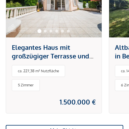
Elegantes Haus mit
Altb
großzügiger Terrasse und
in B
gepflegtem Garten
Enze
ca. 227,38 m² Nutzfläche
ca. 
5 Zimmer
6 Z
1.500.000 €