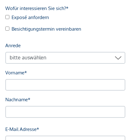
Apotheke, Fachärzten, Ärztezentrum, Poststelle, Bank,
Kindergarten, Volksschule, Tankstelle und Kulturzentrum
befinden sich direkt in Breitenfurt. Ein vielseitiges
kulinarisches Angebot mit erstklassigen Restaurants bis hin
zu 2 Golfplätzen, kilometerlange Wander- und Bikestrecken,
viele Reitställe und sogar ein Skilift runden das vielfältige
Angebot ab. Die öffentliche Anbindung ist durch
Busverbindungen Richtung Pressbaum und Liesing mit
direkter Anbindung an das Wiener Verkehrsnetz gegeben.
Große Einkaufszentren wie Riverside und Auhofcenter sind
in ca. 15 - 20 Autominuten zu erreichen.
So sieht Wohnen auf höchstem Niveau aus!
Kaufpreis: 1.495.000,00 EUR
Provision: 53.820,00 EUR inkl. 20% USt.
Grunderwerbssteuer: 3,5%
Grundbuchseintragungsgebühr: 1,1%