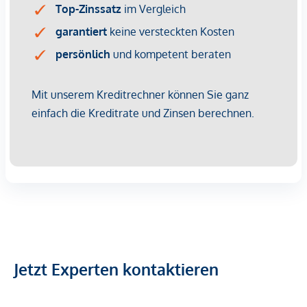
AIKO-ABC, Module mit einem 17,76 kw Batteriespeicher,
eine STIEBEL ELTRON Luft-Wasser-Wärmepumpe und
Integralspeicher, Fußbodenheizung im Wohnbereich und
Bad, Alarmanlage, beheizter Pool, Biotop, Kamin,
hochwertige Einbauküche, ein unverbaubarer Fernblick ins
Grüne, Bewässerungsanlage und Mähroboter,
Kinderspielhaus, Fitnessraum mit Gym-Geräten, Satelliten-
TV, Fernseher sowie Soundsystem in fast allen Räumen und
natürlich die Doppelgarage und dem großzügigen
Stellplätzen.
Lage
Nur 8 Minuten von der Wiener Stadtgrenze entfernt, liegt
dieses traumhafte ca. 210 m² große Einfamilienhaus inmitten
des Biosphärenparks Wienerwald.
Jetzt Experten kontaktieren
Viele Einkaufsmöglichkeiten wie Hofer, Billa Plus, Bäckerei
Szihn
und ein breites infrastrukturelles Angebot mit