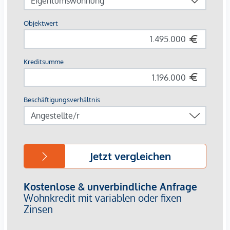
(Dampfgarer, Mikrowelle, Backofen, american style
Kühlschrank, Geschirrspüler). Ein Gäste-WC und ein weiteres
Zimmer/Büro mit ca. 14 m² befinden sich ebenfalls auf
dieser Wohnebene.
Schlafebene/ 2tes Obergeschoß
Über eine Holztreppe gelangt man zum ausgebauten
Dachboden mit einem luxuriös gestalteten ca. 13,5 m²
großen Badezimmer. Der Masterbedroom mit
angeschlossenem Schrankraum bietet viel Charme durch
einen hochwertigen Holzboden und eine offene
Deckenkonstruktion. Ein weiteres ca. 18 m² großes Zimmer
ist derzeit als Jugendzimmer eingerichtet.
Ausstattung/Extras
Die Top-Ausstattung verwöhnt rundum. Dazu zählen eine
neue 16,02 kw PV-Anlage der neuesten Technologie von