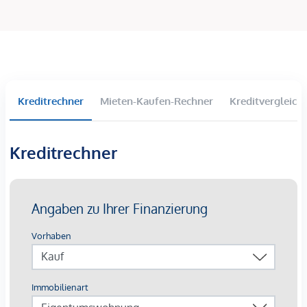
Ein großer und offener Eingangsbereich lädt in das
gepflegte Einfamilienhaus mit ca. 210 m² Wohnfläche ein. Es
besteht auch einen direkten Zugang von der Garage ins
Haus. Im Erdgeschoss befindet sich ein Zimmer, das derzeit
als Fitnessraum mit Technogym-Geräten und Kurzhanteln
genutzt wird. Ein großes Badezimmer mit Waschküche wird
Kreditrechner
Mieten-Kaufen-Rechner
Kreditvergleich
durch zwei weitere Abstell- und Technikräume ergänzt.
Gartenebene/Wohnebene
Kreditrechner
Über eine breite Treppe im Eingangsbereich erreicht man
die Gartenebene im Obergeschoss. Ein offenes Wohn- und
Esszimmer mit einer Größe von ca. 47 m² und einem
wunderschönen, modernen Kamin für die Herbst- und
Wintermonate lädt zum Verweilen ein. Ein Beamer mit
elektrischer Leinwand schafft Kinoatmosphäre pur. Von hier
aus ist die große Süd-West Terrasse ebenerdig zu betreten,
genauso wie die ca. 18 m² große Küche, die modern
eingerichtet und mit AEG, Grundig Geräten ausgestattet ist