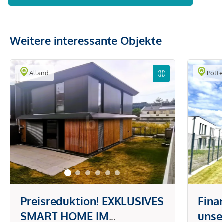
Weitere interessante Objekte
Alland
Pott
Preisreduktion! EXKLUSIVES
Fina
SMART HOME IM
unse