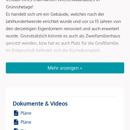
Grünruhelage!
Es handelt sich um ein Gebäude, welches nach der
Jahrhundertwende errichtet wurde und vor ca 15 Jahren von
den derzeitigen Eigentümern renoviert und auch erweitert
wurde. Grundsätzlich könnte es auch als Zweifamilienhaus
genutzt werden, bzw hat es auch Platz für die Großfamilie.
Im Erdgeschoß befindet sich die Küche(komplett
ausgestattet) sowie ein großzügiges Wohnen mit Eßplatz im
Erker. Weiters gibt es einen großzügigen Fitneßbereich
Mehr anzeigen +
sowie ein Gästezimmer mit Bad. Wunderschön ist der
Grünblick auch vom Eßplatz im Garten.
Im 1. Stock gibt es ein weiteres Wohnzimmer mit offenem
Kamin sowie Schlafzimmer mit einem Bad. Ein 2.Bad ist
vorinstalliert.
Dokumente & Videos
Weiters ist eine Doppelgarage vorhanden.
Pläne
Im Garten gibt es ein Schwimmbiotop sowie ein Salettl.
Pläne
Die Fahrzeit beträgt zur Wiener Innenstadt ca 40 Minuten