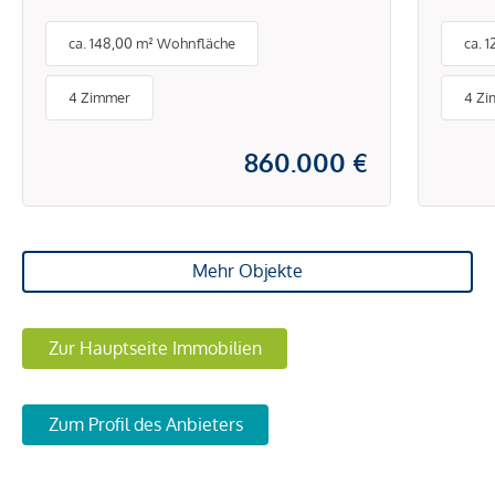
BIOSPHÄRENPARK
ca. 148,00 m² Wohnfläche
ca. 
WIENERWALD -
BEZUGSFERTIG
4 Zimmer
4 Z
860.000 €
Mehr Objekte
Zur Hauptseite Immobilien
Zum Profil des Anbieters