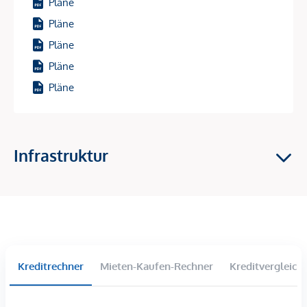
und ca 10 Minuten nach Baden.
Pläne
Pläne
Pläne
*Der Vertrag kommt nicht mit der INFINA Credit Broker
GmbH zustande. Das Objekt wird von einem externen
Pläne
Immobilienunternehmen angeboten. Allfällige aus dem
Pläne
Vertragsabschluss resultierende Rechte sind ausschließlich
gegenüber dem anbietenden Immobilienunternehmen
geltend zu machen. Wir weisen Sie darauf hin, dass die
gemachten Angaben und Informationen lediglich
Infrastruktur
unverbindliche Vorabinformationen sind und daher ohne
Gewähr erfolgen. Der Vermittler ist als Doppelmakler tätig.
Kreditrechner
Mieten-Kaufen-Rechner
Kreditvergleich