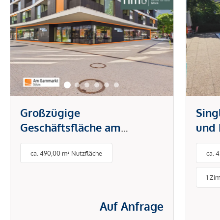
Großzügige
Sing
Geschäftsfläche am
und 
Garnmarkt in Götzis -
| Sw
ca. 490,00 m² Nutzfläche
ca. 
seltene Gelegenheit!
Univ
1 Zi
Auf Anfrage