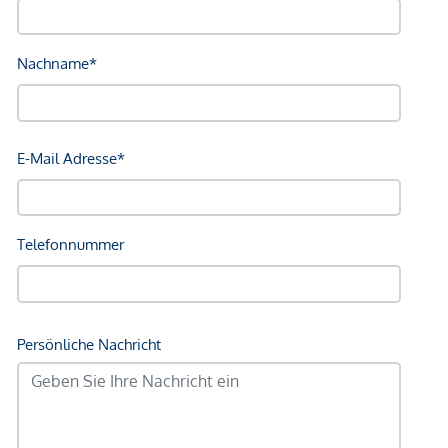
Vertragsabschluss resultierende Rechte sind ausschließlich
gegenüber dem anbietenden Immobilienunternehmen
geltend zu machen. Wir weisen Sie darauf hin, dass die
gemachten Angaben und Informationen lediglich
unverbindliche Vorabinformationen sind und daher ohne
Gewähr erfolgen. Der Immobilienmakler erklärt, dass er –
entgegen dem in der Immobilienwirtschaft üblichen
Geschäftsgebrauch des Doppelmaklers – einseitig nur für
den Vermieter tätig ist.