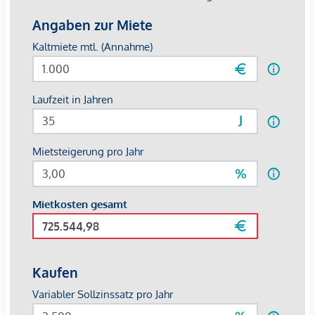
errichtet. Nach einer eben abgeschlossen, aufwendigen und
stilgerecht durchgeführten Renovierung steht die
großzügige Gutsbesitzer Wohnung mit ihren rund 440 m²
Wohnfläche zur Vermietung. Auf 2 Stockwerken stehen 2,
auch getrennt begehbare Wohnbereiche, zur Bewohnung.
Wie den dem Exposé angefügten Grundrissplänen zu
entnehmen, verfügt jedes der beiden Stockwerke über 3
Schlafzimmer mit je 2 Bädern, je einer Küche und je einem
großen Wohnsalon mit Kachelofen.
Im Zuge der Renovierung wurde eine neue Pelletsheizung
zur Beheizung aller Wohnräume mittels Heizkörper
installiert. In den Schlaf-und Wohnräumen wurden neue
Fichtendielenböden verlegt und jedes Stockwerk verfügt
nun über eine neue, vollausgestattete Küche sowie neu
eingerichtete Bäder und WC´s. Die beiden rund 70 m²
großen Hauptwohnräume bieten einen Ausgang auf den
vorgelagerten Balkon. Vom Balkon, aber auch durch die