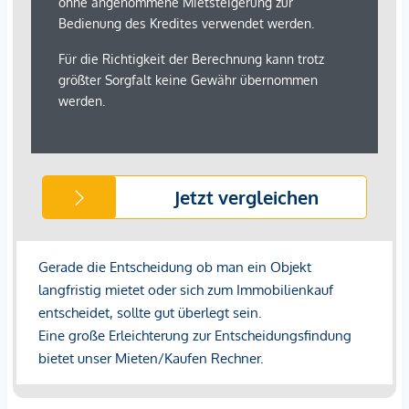
Der Pelletseinkauf zur Beheizung und die Entleerung der
Senkgrube sind vom Mieter zu organisieren und neben den
Stromkosten zusätzlich zu bezahlen.
Gegen eine Kaution von € 10.000,00 wird diese
Wohngelegenheit gerne auch langfristig an wertschätzende
Mieter vermietet.
Grundstück:
Der abgeschlossene Innenhof des Herrenhauses bietet eine
rund 1.000 m² große Garten- und Erholungsfläche. Nach
Absprache mit dem Vermieter können hier auch Beete für
Blumen, Gemüse und Früchte angelegt werden.
Bitte beachten Sie, dass wir nur Anfragen beantworten
können, die Ihren vollständigen Namen, Ihre Anschrift und
eine Telefonnummer enthalten. (Nachweispflicht!)