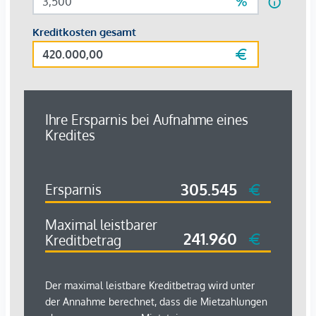
licht- und sichtspenden Holzfenster der beiden großen
Wohnräume hindurch, hat man einen schönen Blick gen
Osten über die große Waldwiese und übergehend in die
hügelige Waldlandschaft des Nordwaldes.
Eine eigene Quelle und Pumpe versorgt das Haus mit
frischem Trinkwasser, während die Abwässer in eine
fallweise zu entleerende Senkgrube geleitet werden.
Die angeschlossenen ehemaligen Stallungen und
Wirtschaftsräume können in Absprache mit dem Vermieter
als Stellflächen und Garagen mitgenutzt werden.
Im umliegenden Familienforst kann der Mieter auch ein
Abschussvertrag auf Rot-,Reh- und Schwarzwild erwerben
und unmittelbar am Wohnort jagen.
Die monatliche Komplett-Miete beträgt. € 2.850,00 inklusiv
der Betriebskosten.