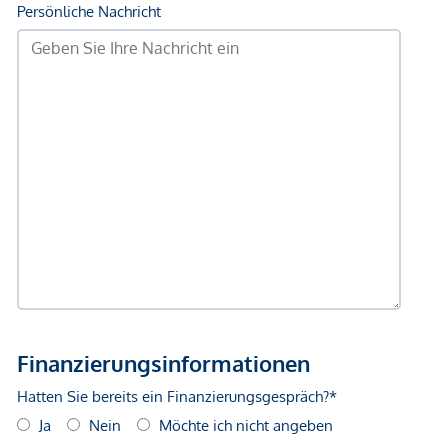
Schlüsselfertig
– sofort bezugsbereit
107m² / 117m² Wohnfläche
auf zwei Ebenen
4 Zimmer + zusätzlicher Raum
ideal als Büro,
Schrankraum oder Gästezimmer
Zwei KFZ-Stellplätze
pro Einheit
Eigener Geräteschuppen
pro Einheit
Photovoltaik-Voreinrichtung
Außenliegender Sonnenschutz / Rollläden
Wiener Innenstadt in ca. 32 Minuten
mit dem Auto,
direkte
Busverbindung
zum
Wiener Hauptbahnhof
in
ca. 36 Minuten
(Linie 169)
Kindergarten, Volksschule, Apotheke &