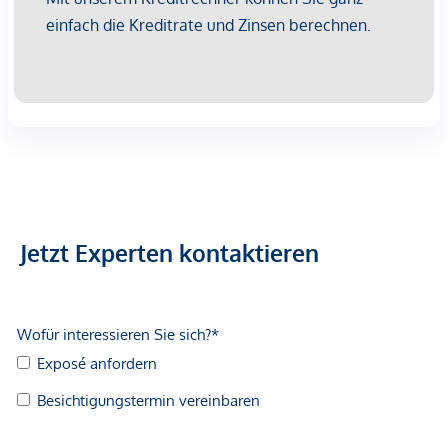
ausgeführt – einziehen und sofort wohlfühlen. Jede Einheit
verfügt über
zwei eigene KFZ-Stellplätze
und auch einen
praktischen Geräteschuppen
gibt es beim Kauf einer
Einheit im Preis inkludiert obendrauf - so bleibt der Garten
voll nutzbar, da man seine Geräte separat verstauen kann.
Die
Voreinrichtung
für eine
Photovoltaikanlage
ist bereits
integriert und macht das Projekt zukunftsfit.
Grundriss – durchdacht &
lichtdurchflutet
Jetzt Experten kontaktieren
Noch vor dem Betreten Ihres neuen Zuhauses werden Sie
vom einladenden Außenbereich und der
großen modernen
Eingangstür
empfangen. Im schicken Vorraum
angekommen, erblickt man sofort den hell strahlenden
Wohnbereich mit Zugang zur Terrasse und dem Garten.
Große Fensterflächen
sorgen für
natürliche Belichtung
über den ganzen Tag verteilt. Die offene Küche bietet viel
Platz für gemeinsames Kochen und Genießen. Ergänzend