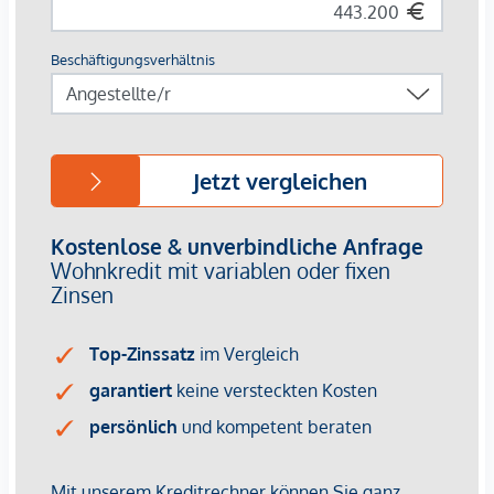
Raumaufteilung & Ausstattung –
Funktional & hochwertig
Dieses modernen Reihenhaus von TWENTYNINE bietet auf
117 m² Wohnfläche
ein durchdachtes Raumkonzept mit
hoher Wohnqualität. Neben
drei Schlafzimmern
und
einem
großzügigen Wohnbereich
steht ein
zusätzlicher
, flexibel
nutzbarer
Raum
zur Verfügung – ideal als
Büro,
Schrankzimmer, Gästezimmer oder als Spielzimmer für
Kinder
.
Der herrliche Garten mit Terrasse bietet bis in die
Abendstunden Sonne. Der idyllische alte Baum auf dem
allgemeinen Areal bereitet diesem Projekt einen ganz
besonderen Charme und sorgt zudem für natürliche
Beschattung. Wer es gerne etwas schattiger mag, für den
sind die
außenliegenden Rollläden
als Sonnenschutz ideal.
Alle Häuser des TWENTYNINE sind
schlüsselfertig