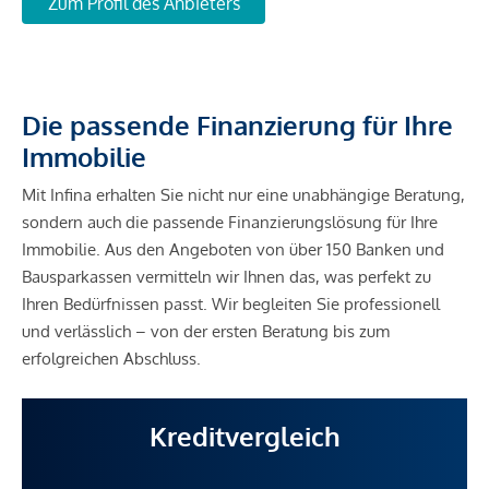
Zum Profil des Anbieters
*Der Vertrag kommt nicht mit der INFINA Credit Broker
GmbH zustande. Das Objekt wird von einem externen
Immobilienunternehmen angeboten. Allfällige aus dem
Die passende Finanzierung für Ihre
Vertragsabschluss resultierende Rechte sind ausschließlich
Immobilie
gegenüber dem anbietenden Immobilienunternehmen
geltend zu machen. Wir weisen Sie darauf hin, dass die
Mit Infina erhalten Sie nicht nur eine unabhängige Beratung,
gemachten Angaben und Informationen lediglich
sondern auch die passende Finanzierungslösung für Ihre
unverbindliche Vorabinformationen sind und daher ohne
Immobilie. Aus den Angeboten von über 150 Banken und
Gewähr erfolgen. Der Vermittler ist als Doppelmakler tätig.
Bausparkassen vermitteln wir Ihnen das, was perfekt zu
Ihren Bedürfnissen passt. Wir begleiten Sie professionell
und verlässlich – von der ersten Beratung bis zum
erfolgreichen Abschluss.
Kreditvergleich