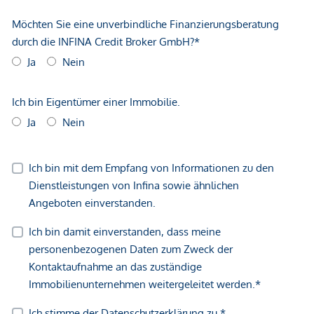
Nahversorgung
fußläufig erreichbar
! Sie benötigen Hilfe bei der
Finanzierung?
Sehr gerne unterstützen wir Sie bei Finanzierungsfragen
und stellen auf Wunsch den Kontakt zu unseren
Finanzierungspartnern her. Unser ausgezeichnetes Netzwerk
ermöglicht Ihnen den Zugang zu passenden
Finanzierungslösungen.
Rund-um Service für Ihre Immobilie
Sie möchten vor dem Kauf noch Ihre eigene Immobilie
verkaufen? Gerne bieten wir Ihnen eine kostenlose
Bewertung Ihrer Immobilie an und unterstützen Sie
professionell bei der Vermarktung und dem Verkauf – so
steht Ihrem Immobilienkauf bald nichts mehr im Weg.
Information