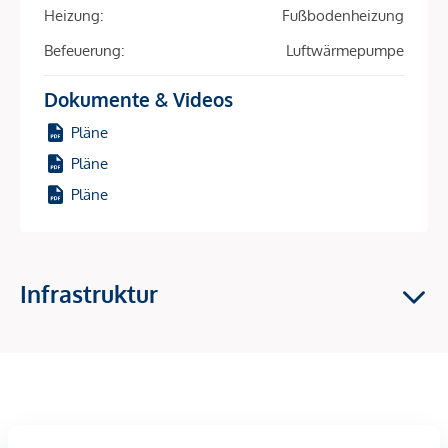
Ortschaften.
Heizung:
Fußbodenheizung
Befeuerung:
Luftwärmepumpe
Alland verfügt auch über eine gute Infrastruktur.
Kindergarten und Volksschule sind fußläufig erreichbar,
Dokumente & Videos
ebenso Apotheke, Bäcker und Nahversorger.
Die Umgebung bietet zudem zahlreiche
Pläne
Freizeitmöglichkeiten in der Natur, etwa Wanderwege,
Pläne
Radstrecken und Ausflugsziele wie das Helenental oder den
Pläne
Wienerwald.
Beschreibung *
Infrastruktur
Lage & Infrastruktur
Das Projekt TWENTYNINE befindet sich in der Parkgasse in
Alland, einer der beliebtesten Lagen im Wiener Umland. Die
ruhige, grüne Umgebung mit Dorfcharakter bietet höchste
Lebensqualität und ist ideal für Familien und Naturliebhaber,