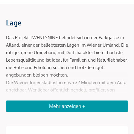
Lage
Das Projekt TWENTYNINE befindet sich in der Parkgasse in
Alland, einer der beliebtesten Lagen im Wiener Umland. Die
ruhige, grüne Umgebung mit Dorfcharakter bietet höchste
Lebensqualität und ist ideal für Familien und Naturliebhaber,
die Ruhe und Erholung suchen und trotzdem gut
angebunden bleiben möchten.
Die Wiener Innenstadt ist in etwa 32 Minuten mit dem Auto
erreichbar. Wer lieber öffentlich pendelt, profitiert von
einem breiten Angebot an Buslinien und deren
Destinationen. Die Buslinie 169 fährt direkt vom Allander
Mehr anzeigen +
Hauptplatz in rund 36 Minuten zum Wiener Hauptbahnhof.
Weitere Linie wie 108, 109, 265, 306-308 verbinden Alland
mit Mödling, Baden, St. Pölten und weiteren umliegenden