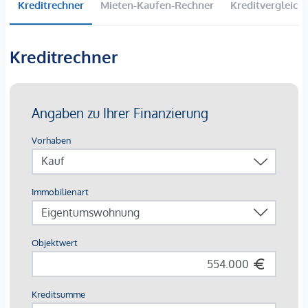
Kreditrechner
Mieten-Kaufen-Rechner
Kreditvergleich
die Ruhe und Erholung suchen und trotzdem gut
angebunden bleiben möchten.
Die Wiener Innenstadt ist in etwa 32 Minuten mit dem Auto
Kreditrechner
erreichbar. Wer lieber öffentlich pendelt, profitiert von
einem breiten Angebot an Buslinien und deren
Destinationen. Die Buslinie 169 fährt direkt vom Allander
Hauptplatz in rund 36 Minuten zum
Wiener Hauptbahnhof
.
Weitere Linie wie 108, 109, 265, 306-308 verbinden Alland
mit
Mödling, Baden, St. Pölten
und weiteren umliegenden
Ortschaften.
Alland verfügt auch über eine gute Infrastruktur.
Kindergarten und Volksschule sind
fußläufig
erreichbar,
ebenso Apotheke, Bäcker und Nahversorger.
Die Umgebung bietet zudem zahlreiche
Freizeitmöglichkeiten in der Natur, etwa Wanderwege,
Radstrecken und Ausflugsziele wie das Helenental oder den
Wienerwald.