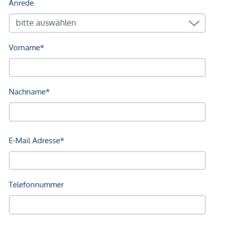
verfügt das Erdgeschoß noch über kleines Badezimmer mit
WC, einen Abstellraum und einen
zusätzlichen geräumigen
Raum
, der sich ideal als Büro anbietet. Über den
Stiegenaufgang im Vorraum gelangt man vom Erdgeschoß
ins Obergeschoß.
Oben befinden sich
drei
weitere
Zimmer
, die getrennt
voneinander über den Flur begehbar sind. Auch ein
wunderschönes Badezimmer im eleganten Design ist hier zu
finden. Die Raumaufteilung ist modern und funktional -
perfekt für Familien, Paare oder Singles, die mehr als nur
Standard suchen.
Hier nochmals alle Angaben des
TWENTYNINE auf einen Blick:
Vier moderne Reihenhäuser
in ruhiger Lage in Alland
Südwest-Ausrichtung
für viel Licht und Sonne