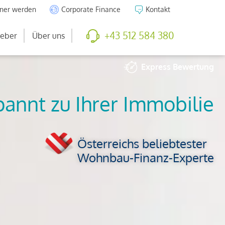
tner werden
Corporate Finance
Kontakt
+43 512 584 380
eber
Über uns
Express
Bewertung
So viel ist Ihre
Immobilie wert
Österreichs beliebtester
Wohnbau-Finanz-Experte