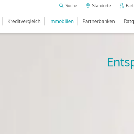
Suche
Standorte
Par
Kreditvergleich
Immobilien
Partnerbanken
Ratg