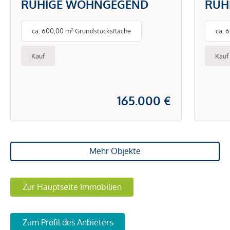
RUHIGE WOHNGEGEND
RUH
ca. 600,00 m² Grundstücksfläche
ca. 
Kauf
Kauf
165.000 €
Mehr Objekte
Zur Hauptseite Immobilien
Zum Profil des Anbieters