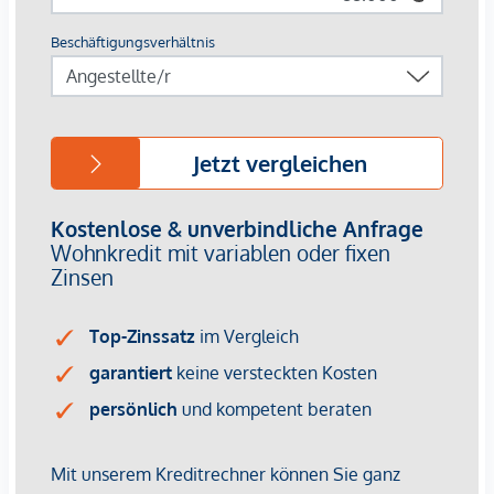
Besuchen Sie uns auf unserer Homepage unter
www.volksbank-kaernten.at/immobilien
Noch nichts gefunden? Wir informieren Sie über
geeignete Immobilienangebote noch vor allen anderen.
Legen Sie jetzt Ihren individuellen Suchagenten unter
folgendem Link an. Wir schicken Ihnen passende
Immobilien exklusiv zu.
Suchagent anlegen
Der Vermittler ist als Doppelmakler tätig.
*Der Vertrag kommt nicht mit der INFINA Credit Broker
GmbH zustande. Das Objekt wird von einem externen
Immobilienunternehmen angeboten. Allfällige aus dem
Vertragsabschluss resultierende Rechte sind ausschließlich
gegenüber dem anbietenden Immobilienunternehmen
geltend zu machen. Wir weisen Sie darauf hin, dass die