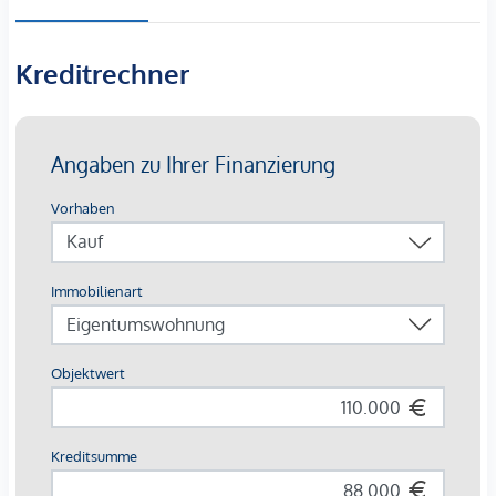
erschlossen.
Die Geschoßflächenzahlt GFZ beträgt 0,6.
Kreditrechner
Sollten Sie eine Finanzierung benötigen, vereinbaren wir
gerne für Sie einen unverbindlichen Beratungstermin bei
unseren Spezialisten der Volksbank Kärnten eG.
Wir bitten Sie aus rechtlichen Gründen, Anfragen zur
Liegenschaft ausschließlich per E-Mail an
winfried.scharler@vbktn.at
zu stellen.
Info unter:
VB Realitäten, Winfried Scharler,
Handy:
0650 41 52 720
T:
+43 (0)5 09 09-8011
F:
+43 (0)5 09 09-9011
M:
winfried.scharler@vbktn.at