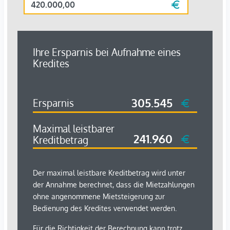
Maklervereinbarung:
Wir ersuchen um Verständnis, dass
wir bei Anfragen zur Objektadresse, bzw.
Besichtigungstermin aufgrund neuer gesetzlicher
Bestimmungen Unterlagen erst dann zusenden können,
wenn Sie vorab bestätigen, dass Sie unser sofortiges
Tätigwerden wünschen und über Ihre Rücktrittsrechte
aufgeklärt wurden. Sie bekommen nach Ihrer schriftlichen
Anfrage mit vollständiger Angabe des Namens, Anschrift
und Telefonnummer ein Email, in dem Sie diese Punkte
bestätigen müssen.
Haftungsausschluss:
Wir weisen darauf hin, dass
sämtliche Daten im vorliegenden Angebot sowie die von
unserem Büro an Sie weitergegebenen Auskünfte, vom
Eigentümer der Immobilie zur Verfügung gestellt wurden.
Ebenso sind Informationen von Dritten (z.B. behördliche
Informationen) eingeholt worden, auch für diese können wir
unsererseits keinerlei Haftung für deren uneingeschränkte