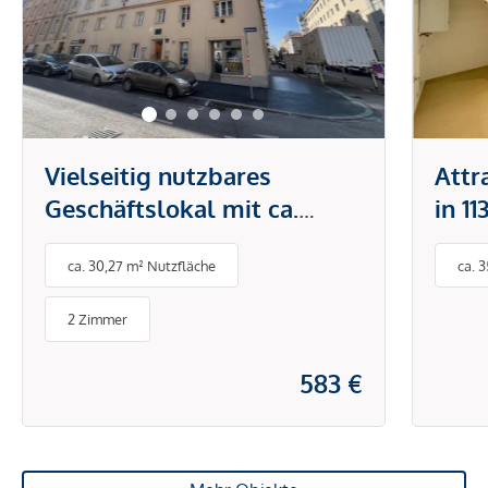
Vielseitig nutzbares
Attr
Geschäftslokal mit ca.
in 1
30m² im 10. Bezirk
gepf
ca. 30,27 m² Nutzfläche
ca. 
verf
2 Zimmer
583 €