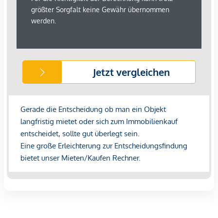
Richtigkeit übernehmen.
Wir weisen darauf hin, dass zwischen dem Vermittler und
dem zu vermittelnden Dritten ein familiäres oder
wirtschaftliches Naheverhältnis besteht.
Infrastruktur / Entfernungen
Gesundheit
Arzt <500m
Apotheke <500m
Klinik <1.000m
Krankenhaus <1.500m
Kinder & Schulen
Schule <500m
Kindergarten <500m
Universität <500m