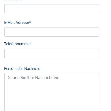
Bahnhof <500m
Autobahnanschluss <4.000m
Angaben Entfernung Luftlinie / Quelle: OpenStreetMap
*Der Vertrag kommt nicht mit der INFINA Credit Broker
GmbH zustande. Das Objekt wird von einem externen
Immobilienunternehmen angeboten. Allfällige aus dem
Vertragsabschluss resultierende Rechte sind ausschließlich
gegenüber dem anbietenden Immobilienunternehmen
geltend zu machen. Wir weisen Sie darauf hin, dass die
gemachten Angaben und Informationen lediglich
unverbindliche Vorabinformationen sind und daher ohne
Gewähr erfolgen. Der Immobilienmakler erklärt, dass er –
entgegen dem in der Immobilienwirtschaft üblichen
Geschäftsgebrauch des Doppelmaklers – einseitig nur für
den Vermieter tätig ist.