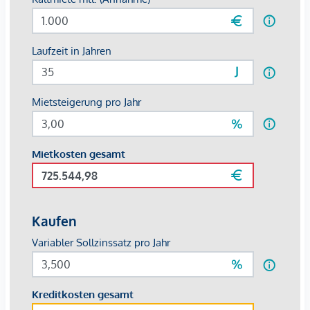
Durch die Nähe zur Josefstädter Straße, zur Lerchenfelder
Straße sowie zum Rathaus- und Universitätsviertel profitiert
der Standort von einer sehr guten Erreichbarkeit und einem
lebendigen Umfeld mit regelmäßiger Passantenfrequenz.
Die Anbindung an das öffentliche Verkehrsnetz ist
ausgezeichnet:
Die Straßenbahnlinien 2, 5, 33, 43 und 44 sind
fußläufig erreichbar
Die U-Bahn-Linie U2 Rathaus befindet sich in gut
erreichbarer Nähe
Rasche Erreichbarkeit der Wiener Innenstadt sowie
des Gürtelbereichs
Nebenkosten
3 BMM Kaution
3 BMM Provision zzgl. 20% USt.