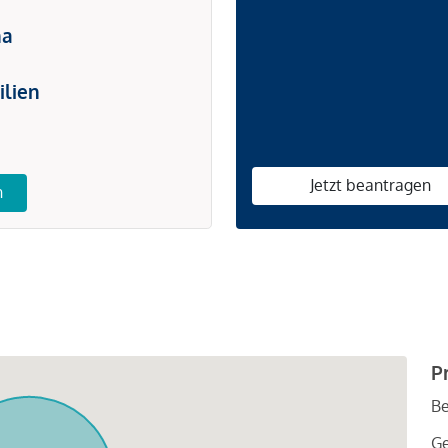
na
ilien
Jetzt beantragen
n
P
Be
G