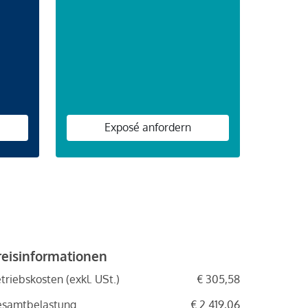
Exposé anfordern
reisinformationen
triebskosten (exkl. USt.)
€ 305,58
esamtbelastung
€ 2.419,06