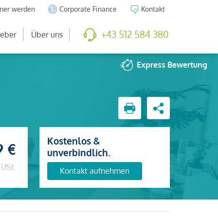
tner werden
Corporate Finance
Kontakt
+43 512 584 380
eber
Über uns
Express
Bewertung
Kostenlos &
9 €
unverbindlich.
 USt.
Kontakt aufnehmen