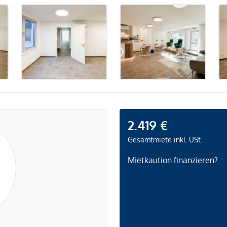
2.419 €
Gesamtmiete inkl. USt.
Mietkaution finanzieren?