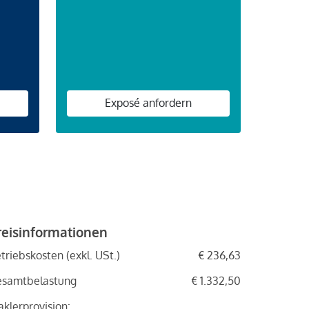
Exposé anfordern
reisinformationen
triebskosten (exkl. USt.)
€ 236,63
esamtbelastung
€ 1.332,50
klerprovision: