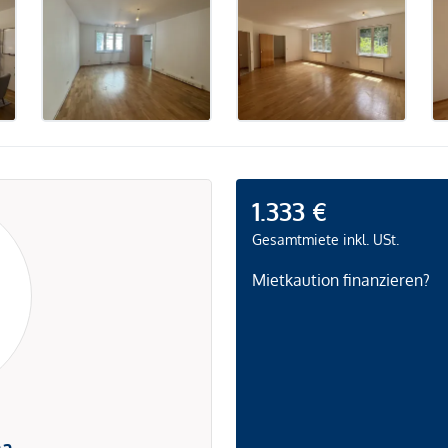
1.333 €
Gesamtmiete inkl. USt.
Mietkaution finanzieren?
na