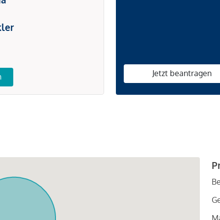
ler
Jetzt beantragen
n
P
Be
G
Ma