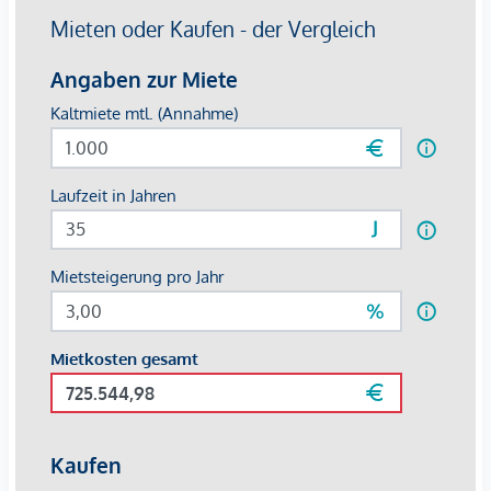
Die Anbindung an das öffentliche Verkehrsnetz (U1, U2 und
U4) ist optimal und die Infrastruktur in unmittelbarer
Umgebung (Naschmarkt etc.) ist ausgezeichnet.
Verfügbare Flächen / Kosten:
8. OG/ Top 8.1.: 713,53m² --- € 19,00/m²
8. OG/ Top 8.2.: 309,25m² --- € 19,00/m²
8. OG/ Top 8.3.: 246,97m² --- € 19,00/m²
8. OG/ Top 8.1. + Top 8.2.: 1.022,78m² --- €
19,00/m²
8. OG/ Top 8.2. + Top 8.3.: 556,22m² --- €
19,00/m²
8. OG/ Top 8.1. + Top 8.2. + Top 8.3.: 1.578,90m² ---
€ 19,00/m²
9. OG/ Top 9.3.: 218,64m² --- € 15,00/m²
(reserviert)