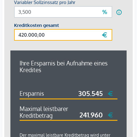
Betriebskosten:
8. OG: € 4,66/m² (inkl. Heizung und Kühlung)
9. OG: € 4,12/m² (inkl. Heizung und Kühlung)
Parkplätze:
á
€
190,00/mtl.
Alle Preise verstehen sich exkl. Mehrwertsteuer.
Anbindung an den öffentlichen Verkehr:
Bus Linie 4A, 59A
Straßenbahn Linie 62
U-Bahn Linie 1, 2, 4
Individualverkehr unmittelbar angebunden:
Operngasse
Margaretenstraße
Wiedner Hauptstraße
Paulanergasse