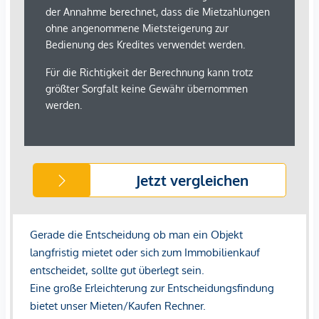
Karlsplatz
Wienzeile
Wir weisen darauf hin, dass zwischen dem Vermittler und
dem zu vermittelnden Dritten ein familiäres oder
wirtschaftliches Naheverhältnis besteht.
Der Vermittler ist als Doppelmakler tätig.
*Der Vertrag kommt nicht mit der INFINA Credit Broker
GmbH zustande. Das Objekt wird von einem externen
Immobilienunternehmen angeboten. Allfällige aus dem
Vertragsabschluss resultierende Rechte sind ausschließlich
gegenüber dem anbietenden Immobilienunternehmen
geltend zu machen. Wir weisen Sie darauf hin, dass die
gemachten Angaben und Informationen lediglich
unverbindliche Vorabinformationen sind und daher ohne
Gewähr erfolgen. Der Immobilienmakler erklärt, dass er –