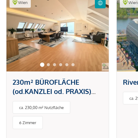
Wien
Wie
230m² BÜROFLÄCHE
Rive
(od.KANZLEI od. PRAXIS)
ca. 
MIT 2 TERRASSEN--
ca. 230,00 m² Nutzfläche
NETTOMIETE EUR 2800,-
INKL. HEIZKOSTEN und BK
6 Zimmer