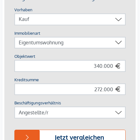
von EUR 260.000, - bis EUR 1.395.000, - netto zzgl. 20%
USt.
3% Kundenprovision
Fertigstellung:
Das Projekt befindet sich in laufender
Sanierung der Allgemeinflächen, die bis Ende 2027
fertiggestellt werden. Vermietete Einheiten werden inklusive
bestehender Mietverhältnisse übernommen. Leerstehende
bzw. sanierungsbedürftige Tops ermöglichen individuelle
Entwicklung und zusätzliches Wertsteigerungspotenzial.
*Die angebotenen Vorsorgewohnungen können
ausschließlich zum Bruttokaufpreis für Eigennutzer erworben
werden. Ein Ankauf zu einem Vorsorgekaufpreis netto mit
gesondert ausgewiesener Umsatzsteuer ist bei diesem
Projekt nicht vorgesehen. Für weiterführende Informationen