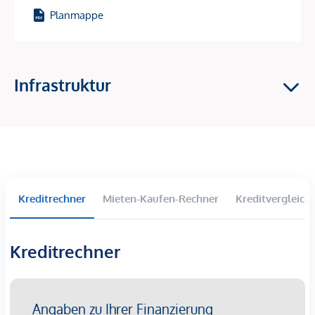
Heizung: Fernwärme
Planmappe
Einbau von 3-Scheiben Isolierglas Kunststoff-Fenster
mit Alu-Deckschalen
Außenjalousien
Sanierung der Fassade
Infrastruktur
Die Tops weisen unterschiedliche Zustände auf
(vermietet / leer / sanierungsbedürftig)
Die Lage
Diese Liegenschaft ist besonders attraktiv für ein
internationales Publikum als auch für Stadtliebhaber. Die
Kreditrechner
Mieten-Kaufen-Rechner
Kreditvergleich
hervorragende Infrastruktur rund um den Schwedenplatz,
vielfältige Gastronomie, Einkaufsmöglichkeiten sowie für
internationales Publikum ist die Anbindung an den
Kreditrechner
Flughaben, 1 Station mit der U-Bahn und schneller Umstieg
zum CAT (City Airport Train), ein absolutes Highlight.
Kaufpreise der Vorsorgewohnungen