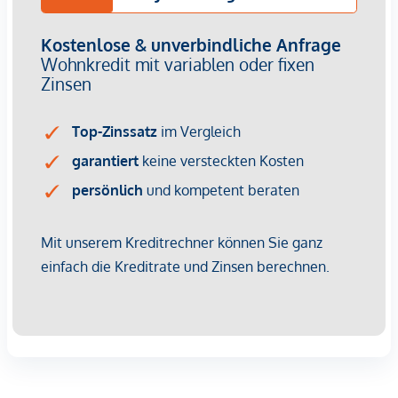
oder eine persönliche Beratung stehen wir Ihnen
selbstverständlich gerne zur Verfügung.
Wir weisen darauf hin, dass zwischen dem Vermittler und
dem zu vermittelnden Dritten ein familiäres oder
wirtschaftliches Naheverhältnis besteht.
Der Vermittler ist als Doppelmakler tätig.
Infrastruktur / Entfernungen
Gesundheit
Arzt <250m
Apotheke <250m
Klinik <250m
Krankenhaus <500m
Kinder & Schulen
Schule <250m