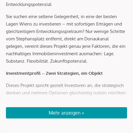
Entwicklungspotenzial
Sie suchen eine seltene Gelegenheit, in eine der besten
Lagen Wiens zu investieren – mit sofortigen Erträgen und
gleichzeitigem Entwicklungsspielraum? Nur wenige Schritte
vom Stephansplatz entfernt, direkt am Donaukanal
gelegen, vereint dieses Projekt genau jene Faktoren, die ein
nachhaltiges Immobilieninvestment ausmachen: Lage.
Substanz. Flexibilität. Zukunftspotenzial.
Investmentprofil – Zwei Strategien, ein Objekt
Dieses Projekt spricht gezielt Investoren an, die strategisch
denken und mehrere Optionen gleichzeitig nutzen möchten:
Bestand mit Perspektive
Mehr anzeigen +
Ein Teil der Einheiten ist unbefristet vermietet und generiert
stabile laufende Einnahmen.
Diese Tops bieten insbesondere eines, langfristiges