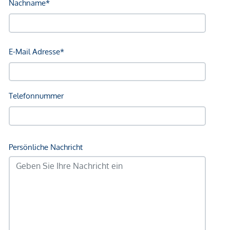
Straßenbahn <250m
Bahnhof <250m
Autobahnanschluss <3.250m
Angaben Entfernung Luftlinie / Quelle: OpenStreetMap
*Der Vertrag kommt nicht mit der INFINA Credit Broker
GmbH zustande. Das Objekt wird von einem externen
Immobilienunternehmen angeboten. Allfällige aus dem
Vertragsabschluss resultierende Rechte sind ausschließlich
gegenüber dem anbietenden Immobilienunternehmen
geltend zu machen. Wir weisen Sie darauf hin, dass die
gemachten Angaben und Informationen lediglich
unverbindliche Vorabinformationen sind und daher ohne
Gewähr erfolgen. Der Vermittler ist als Doppelmakler tätig.