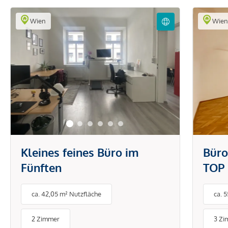
Wien
Wie
Kleines feines Büro im
Büro
Fünften
TOP 
verm
ca. 42,05 m² Nutzfläche
ca. 
2 Zimmer
3 Zi