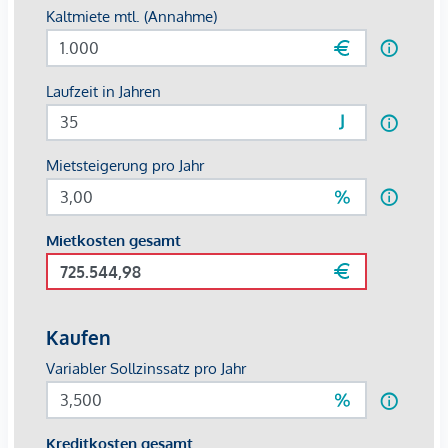
Belvedere, einer der schönsten Barockgärten der Stadt,
garantiert erholsame Mittagspausen im Freien. Für nähere
Informationen zur Infrastruktur, fordern Sie bitte unser
Exposé an.
Überzeugen Sie sich selbst von diesem großartigen Büro.
Für Besichtigungen und nähere Informationen stehen wir
Ihnen gerne zur Verfügung
Mag. Viola Wasmuth
national - Tel:
0670 4039361
international - Tel:
+43 670 4039361
e-mail:
wasmuth@lifestyle-properties.at
Wir weisen darauf hin, dass zwischen dem Vermittler und
dem zu vermittelnden Dritten ein familiäres oder
wirtschaftliches Naheverhältnis besteht.
Der Vermittler ist als Doppelmakler tätig.