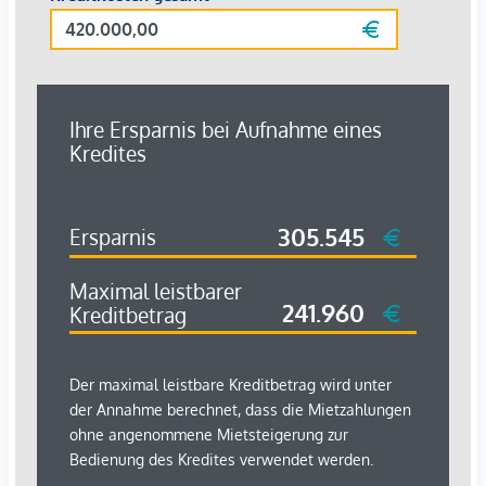
Infrastruktur / Entfernungen
Gesundheit
Arzt <500m
Apotheke <500m
Klinik <500m
Krankenhaus <1.000m
Kinder & Schulen
Schule <500m
Kindergarten <500m
Universität <500m
Höhere Schule <1.000m
Nahversorgung
Supermarkt <500m