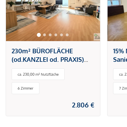
230m² BÜROFLÄCHE
15% 
(od.KANZLEI od. PRAXIS)
Sani
MIT 2 TERRASSEN--
Groß
ca. 230,00 m² Nutzfläche
ca. 
NETTOMIETE EUR 2800,-
Zimm
INKL. HEIZKOSTEN und BK
Auss
6 Zimmer
7 Zi
2.806 €