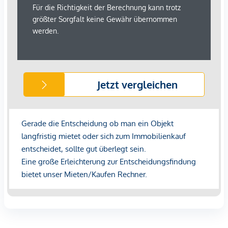
Bäckerei <500m
Einkaufszentrum <1.000m
Sonstige
Geldautomat <500m
Bank <500m
Post <500m
Polizei <500m
Verkehr
Bus <500m
U-Bahn <500m
Straßenbahn <500m
Bahnhof <500m
Autobahnanschluss <3.000m
Angaben Entfernung Luftlinie / Quelle: OpenStreetMap