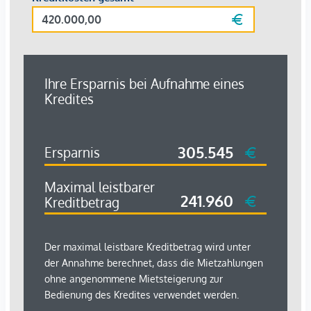
Unterlagen für die Anmietung:
- Reisepass/Personalausweis
- Derzeitiger Meldezettel
- Letzten 3 Lohnzettel/Arbeitsvertrag/letzter
Einkommenssteuerbescheid
- Aufenthaltstitel bei Drittstaatenangehörigen
Bezüglich Einkommensnachweis: Es darf nicht mehr als 40%
des monatlichen Nettoeinkommens aller Mieter zusammen
für die Miete ausgegeben werden. Sollte die Bonität nicht
genügen, wird eine Bürgschaft (Einkommen aus Ö, D, CH)
benötigt.
Wir weisen darauf hin, dass zwischen dem Vermittler und
dem zu vermittelnden Dritten ein familiäres oder
wirtschaftliches Naheverhältnis besteht.
*Der Vertrag kommt nicht mit der INFINA Credit Broker