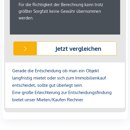
GmbH zustande. Das Objekt wird von einem externen
Immobilienunternehmen angeboten. Allfällige aus dem
Vertragsabschluss resultierende Rechte sind ausschließlich
gegenüber dem anbietenden Immobilienunternehmen
geltend zu machen. Wir weisen Sie darauf hin, dass die
gemachten Angaben und Informationen lediglich
unverbindliche Vorabinformationen sind und daher ohne
Gewähr erfolgen. Der Immobilienmakler erklärt, dass er –
entgegen dem in der Immobilienwirtschaft üblichen
Geschäftsgebrauch des Doppelmaklers – einseitig nur für
den Vermieter tätig ist.