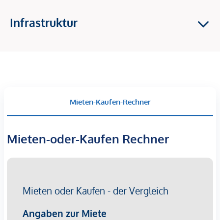
Ein besonderes Merkmal von ODO25 ist das angrenzende
Infrastruktur
Hofhaus, das flexibel nutzbare Büro- oder Atelierflächen
bietet. Damit eignet sich das Projekt ideal für Menschen, die
Wohnen und Arbeiten an einem Ort verbinden möchten.
Die Lage überzeugt durch ihre hervorragende Anbindung an
die Wiener Innenstadt sowie die Nähe zu Grün- und
Mieten-Kaufen-Rechner
Erholungsräumen. ODO25 bietet damit einen idealen
Ausgangspunkt für ein aktives, urbanes Leben mit hoher
Lebensqualität.
Mieten-oder-Kaufen Rechner
Nachhaltigkeit – Elegant wohnen, bewusst leben
Nachhaltigkeit ist ein zentraler Bestandteil des Projekts
ODO25. Eine energieeffiziente Bauweise, moderne
Haustechnik und der Einsatz ressourcenschonender
Materialien tragen zu niedrigen Betriebs- und Energiekosten