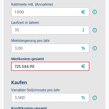
bei.
Die Beheizung und Kühlung erfolgen über ein nachhaltiges
Energiekonzept mit Wärmepumpe, Erdwärmesonden und
Bauteilaktivierung. Begrünte Innenhofbereiche, Fassaden-
und Dachflächen schaffen ein angenehmes Mikroklima und
erhöhen die Aufenthaltsqualität.
E-Ladestationen für PKW sowie der bewusste Einsatz
langlebiger und umweltfreundlicher Bauprodukte
unterstreichen den zukunftsorientierten Anspruch des
Projekts. Die angestrebte Zertifizierung nach ÖGNI/DGNB
Gold bestätigt den hohen Qualitäts- und
Nachhaltigkeitsstandard von ODO25.
Optional kann ein Stellplatz in der hauseigenen Tiefgarage
um € 110,– brutto pro Monat angemietet werden.