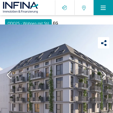
›
EG
ODO25 - Wohnen mit Stil