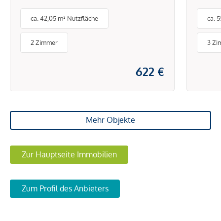
verm
ca. 42,05 m² Nutzfläche
ca. 
2 Zimmer
3 Zi
622 €
Mehr Objekte
Zur Hauptseite Immobilien
Zum Profil des Anbieters