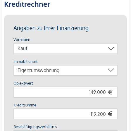
Kreditrechner
Wir weisen darauf hin, dass zwischen dem Vermittler und
dem zu vermittelnden Dritten ein familiäres oder
wirtschaftliches Naheverhältnis besteht.
Der Vermittler ist als Doppelmakler tätig.
*Der Vertrag kommt nicht mit der INFINA Credit Broker
GmbH zustande. Das Objekt wird von einem externen
Immobilienunternehmen angeboten. Allfällige aus dem
Vertragsabschluss resultierende Rechte sind ausschließlich
gegenüber dem anbietenden Immobilienunternehmen
geltend zu machen. Wir weisen Sie darauf hin, dass die
gemachten Angaben und Informationen lediglich
unverbindliche Vorabinformationen sind und daher ohne
Gewähr erfolgen. Der Vermittler ist als Doppelmakler tätig.