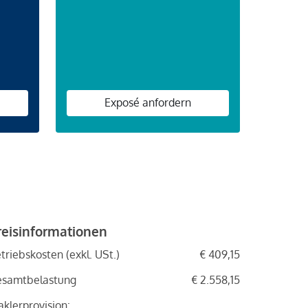
Exposé anfordern
reisinformationen
triebskosten (exkl. USt.)
€ 409,15
esamtbelastung
€ 2.558,15
klerprovision: