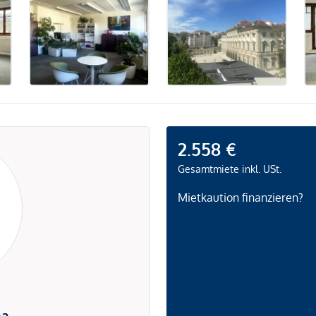
2.558 €
Gesamtmiete inkl. USt.
Mietkaution finanzieren?
na