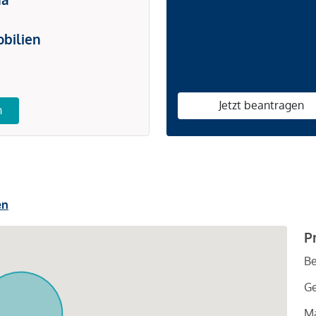
bilien
Jetzt beantragen
n
en
P
Be
G
Ma