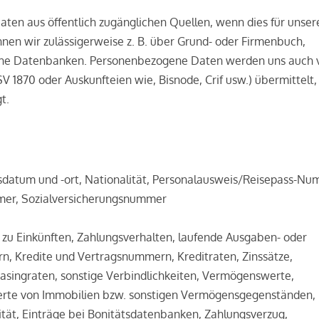
en aus öffentlich zugänglichen Quellen, wenn dies für unser
nen wir zulässigerweise z. B. über Grund- oder Firmenbuch,
liche Datenbanken. Personenbezogene Daten werden uns auch 
V 1870 oder Auskunfteien wie, Bisnode, Crif usw.) übermittelt,
t.
datum und -­ort, Nationalität, Personalausweis­/Reisepass­-Num
mer, Sozialversicherungsnummer
zu Einkünften, Zahlungsverhalten, laufende Ausgaben- oder
 Kredite und Vertragsnummern, Kreditraten, Zinssätze,
singraten, sonstige Verbindlichkeiten, Vermögenswerte,
rte von Immobilien bzw. sonstigen Vermögensgegenständen,
tät, Einträge bei Bonitätsdatenbanken, Zahlungsverzug,