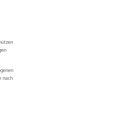
hützen
gen
ogenen
e nach