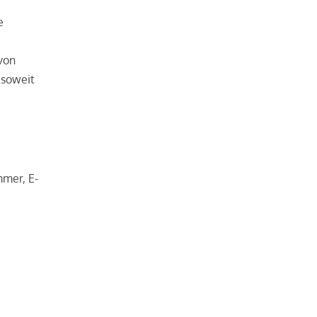
e
von
 soweit
mer, E­-