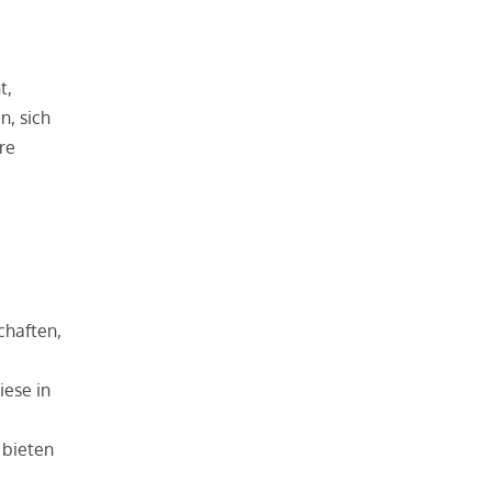
t,
n, sich
re
chaften,
iese in
 bieten