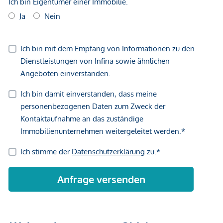
Provisionsfrei für den Käufer!
Es besteht ein wirtschaftliches Naheverhältnis zum
Verkäufer. Wir weisen darauf hin, dass wir als Doppelmakler
tätig sind. Dieses Objekt wird Ihnen unverbindlich und
freibleibend zum Kauf angeboten. Oben angeführte
Angaben basieren auf Informationen und Unterlagen des
Eigentümers und sind unsererseits ohne Gewähr. Die
Vertragserrichtung und Treuhandabwicklung ist gebunden
an den Krist Bubits Rechtsanwälte OG. Die Kosten betragen
1,5 % des Kaufpreises zzgl. 20 % USt. sowie Barauslagen
und Beglaubigung.
Wir weisen darauf hin, dass zwischen dem Vermittler und
dem zu vermittelnden Dritten ein familiäres oder
wirtschaftliches Naheverhältnis besteht.
Der Vermittler ist als Doppelmakler tätig.