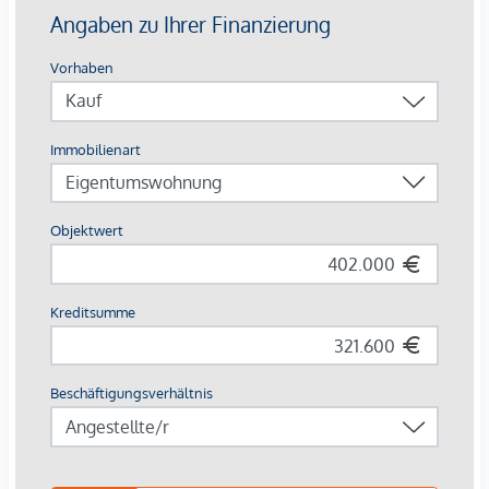
Dachgeschoß in Holzhybridbauweise.
In Zukunft könnte
Ihr Tag
so starten: Sie blinzeln bereits
beim Aufstehen durch die bodentiefen Fenster der Sonne
entgegen, stellen Ihre Füße auf den angenehm natürlichen
Holzboden und machen die erste Schritte in den Tag
Richtung Badezimmer, wo Sie die mediterranen Fliesen
gedanklich in den Süden reisen lassen. Jetzt fehlt nur noch
der originale Espresso, den Sie in der geräumigen
Wohnküche zubereiten und dessen Duft alle Sinne weckt.
Nun aber raus ins Freie: die Hebe-Schiebetüre auf, den
Geruch des frischen Tages einatmend und Sie wissen, wie
bella Ihr Vita ist.
Ob Garten- oder Dachgeschoßwohnung, Single- oder
Familiengröße, Eigennutzer oder Vorsorge – die
2 bis 4-
Zimmer-Wohnungen mit Flächen von ca. 52 bis ca. 111 m2
(plus privater Außenfläche) erfüllen Ihre ganz persönlichen
Wunschvorstellungen. Das
Projekt
ist
fertiggestellt.