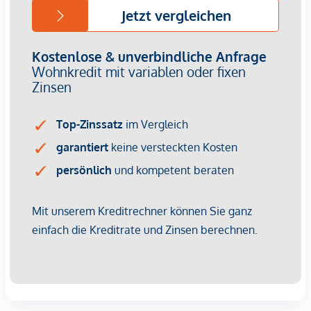
Fahrradabstellplätze, Kinderwagenraum, Spielplatz mit
Pergola und Sitzmöglichkeiten sowie eine Tiefgarage
vervollständigen das Angebot des durchdachten, modernen
und nachhaltigen Projekts. Ein Tiefgaragenplatz ist zu
erwerben (ab € 17.500,–).
*
Sommeraktion!
Erhalten Sie bei Anbotslegung zwischen
15.7.2026 und 15.9.2026 eine Küche (im Wert von bis zu €
12.500,-) sowie einen 50-Zoll UHD-TV geschenkt. Details
und Bedingungen unter:
www.winegg.at/kuechenaktion-
bellavita
AUSSTATTUNG
Energiesparende Fußbodenheizung
Versorgung durch Fernwärme
Photovoltaikanlage am Dach zur nachhaltigen