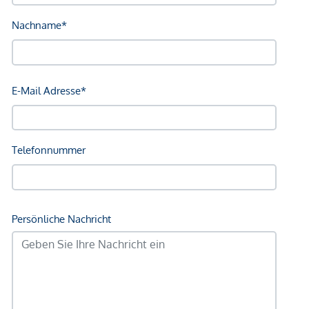
ENERGIEAUSWEIS
Bauteil A: 24,8 kWh/m²a, f GEE 0,64
Bauteil B: 26,4 kWh/m²a, f GEE 0,65
Bauteil C: 25,3 kWh/m²a, f GEE 0,66
Bauteil D: 25,1 kWh/m²a, f GEE 0,65
WOHNUNG | TOP C6
Die helle 3-Zimmer-Wohnung ist im 1. Obergeschoss
gelegen und bietet eine Wohnfläche von ca. 93,09 m²
sowie eine Loggia mit ca. 6,73 m² und einen Balkon mit ca.
5,81 m². Die Räume sind durchdacht angeordnet und
erfüllen alle Ansprüche einer Wohnung für Familien, Paare
genauso wie für zukünftige Mieter, die im Homeoffice
arbeiten.
Die Aufteilung gliedert sich wie folgt:
Vorraum (ca. 6 m²) mit Zugang zum Badezimmer