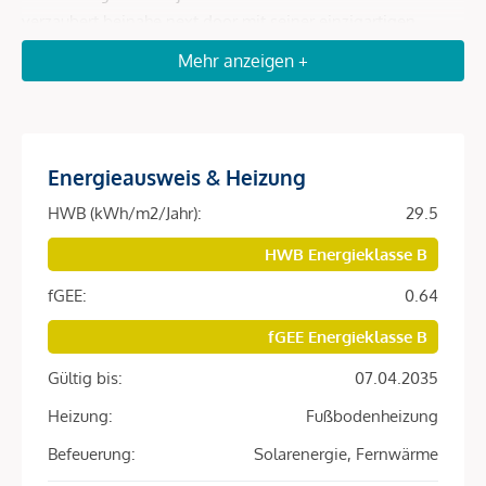
verzaubert beinahe next door mit seiner einzigartigen
Stimmung – Seele baumeln lassen, einen Spaziergang
Mehr anzeigen +
machen, mit dem Boot fahren! Der Einkaufstempel Merkur
City mit zahlreichen Supermärkten, Geschäften und
Gastrolokalen ist zu Fuß erreichbar – ebenso das Kino,
Fitnessstudios, das Hallen- und Freibad Aqua Nova, die FH
Energieausweis & Heizung
und der Messe- und Veranstaltungsort Arena Nova.
Radwege führen auf ruhigen und sicheren Strecken ins
HWB (kWh/m2/Jahr):
29.5
Zentrum.
HWB Energieklasse B
Das große Extraplus: die Nähe zur Südbahnstrecke, also zu
fGEE:
0.64
nachhaltiger Infrastruktur. Vom nur 5 Gehminuten entfernten
fGEE Energieklasse B
Bahnhof Civitas Nova ist man mit dem Zug in 30 Minuten in
Wien. Aber auch die Anbindung an die Südautobahn A2
Gültig bis:
07.04.2035
sowie weitere Schnellstraßen ist gegeben. Zahlreiche
Heizung:
Fußbodenheizung
Naturparadiese wie Neusiedlersee, Schneeberg, Semmering,
Befeuerung:
Solarenergie, Fernwärme
Rax und Hohe Wand sind in maximal 45 Minuten
erreichbar.