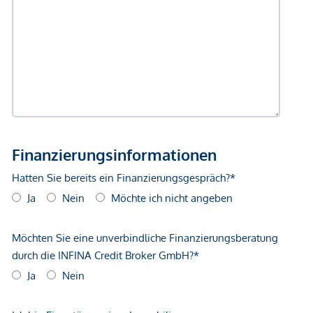
sowie zum Abstellraum
Badezimmer (ca. 5 m²) mit Dusche, Waschbecken und
Waschmaschinenanschluss
WC (ca. 2 m²)
Abstellraum (ca. 4 m²)
Offene Wohnküche (ca. 40 m²) mit Zugang
zum Balkon sowie zum Schlafzimmer
Schlafzimmer (ca. 13 m²) mit eigenen Schrankraum (ca.
5 m²)
Schlafzimmer (ca. 12 m²)
Loggia (ca. 7 m²)
Balkon (ca. 6 m²)
Ebenso gehört ein Kellerabteil zu der Wohnung (ca. 4m²)
Weitere Infos
unter
https://bellavita.living
Ein Projekt der hero group GmbH
NEBENKOSTEN