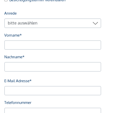
Klinik <250m
Krankenhaus <625m
Kinder & Schulen
Schule <100m
Kindergarten <200m
Universität <750m
Höhere Schule <800m
Nahversorgung
Supermarkt <200m
Bäckerei <125m
Einkaufszentrum <250m
Sonstige
Geldautomat <300m
Bank <300m
Post <325m