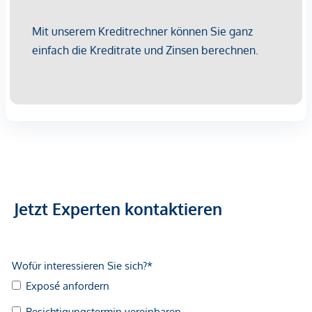
Fertigstellung: bereits erfolgt
Bei diesem Angebot handelt es sich um eine
Vorsorgewohnung, die zu Vermietungszwecken erworben
wird.
Der angegebene Kaufpreis versteht sich daher zzgl.
20% USt. Diese Daten sind vorbehaltlich möglicher
Änderungen.
Wir weisen darauf hin, dass zwischen dem Vermittler und
dem zu vermittelnden Dritten ein familiäres oder
wirtschaftliches Naheverhältnis besteht.
Der Vermittler ist als Doppelmakler tätig.
Jetzt Experten kontaktieren
Infrastruktur / Entfernungen
Gesundheit
Arzt <225m
Apotheke <225m