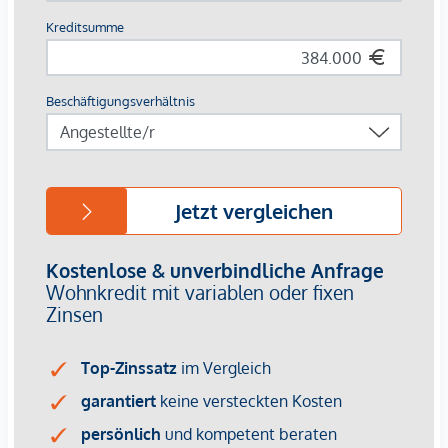
Revitalisiertes Gründerzeithaus
56 Serviced Apartments, davon:
7 Einzelzimmerapartments
47 Zweizimmerapartments
2 Dreizimmerapartments
Größen von ca. 35 bis 100 m²
1- bis 3-Zimmereinheiten
Gärten, Loggien und Terrassen
Fernwärme
Die Höhe der Betriebskosten und Rücklagen sind noch nicht
bekannt.
Kaufpreise der Vorsorgewohnungen
von EUR 337.000,- bis EUR 916.000,- netto zzgl. 20% USt.
Provisionsfrei für den Käufer!