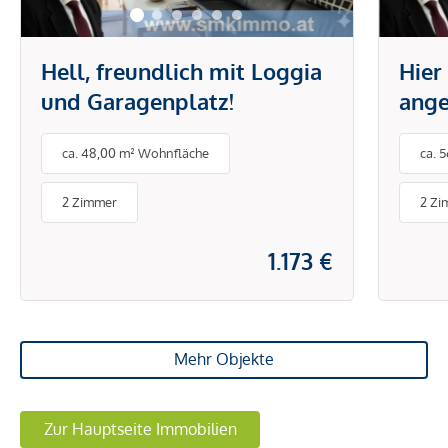
Hell, freundlich mit Loggia
Hier
und Garagenplatz!
ange
Eige
ca. 48,00 m² Wohnfläche
ca. 
Terr
2 Zimmer
2 Zi
1.173 €
Mehr Objekte
Zur Hauptseite Immobilien