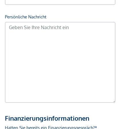
Polizei <175m
Verkehr
Bus <100m
U-Bahn <250m
Straßenbahn <675m
Bahnhof <250m
Autobahnanschluss <4.200m
Angaben Entfernung Luftlinie / Quelle: OpenStreetMap
*Der Vertrag kommt nicht mit der INFINA Credit Broker
GmbH zustande. Das Objekt wird von einem externen
Immobilienunternehmen angeboten. Allfällige aus dem
Vertragsabschluss resultierende Rechte sind ausschließlich
gegenüber dem anbietenden Immobilienunternehmen
geltend zu machen. Wir weisen Sie darauf hin, dass die