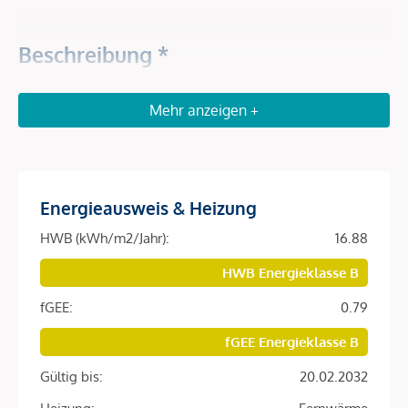
Beschreibung *
VORSORGEN in SERVICED APARTMENTS – Das RAY
Mehr anzeigen +
Investieren Sie in Serviced Apartments in gefragter Lage im
6. Bezirk in der Nähe zum Stadtzentrum. Die Wohnungen
bieten gegenüber klassischen Anlegerwohnungen höhere
Energieausweis & Heizung
Mieterträge sowie für einen sorgenfreien Rundum-Service.
Die exklusiven Wohneinheiten im Ray werden von der
HWB (kWh/m2/Jahr):
16.88
numa-Gruppe gemanagt, dem europäischen Topanbieter für
HWB Energieklasse B
Wohnen auf Zeit. Der Betreiber übernimmt die Möblierung,
Vermietung sowie Pflege der Wohneinheiten für die
fGEE:
0.79
kommenden 25 Jahre.
fGEE Energieklasse B
Serviced Apartments
Gültig bis:
20.02.2032
sind voll möblierte Apartments, die für begrenzte Zeit