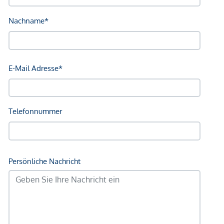
Sonstige
Geldautomat <750m
Bank <750m
Post <750m
Polizei <500m
Verkehr
Bus <250m
U-Bahn <750m
Straßenbahn <750m
Bahnhof <750m
Autobahnanschluss <1.000m
Angaben Entfernung Luftlinie / Quelle: OpenStreetMap
*Der Vertrag kommt nicht mit der INFINA Credit Broker
GmbH zustande. Das Objekt wird von einem externen