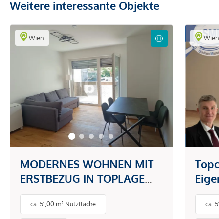
Weitere interessante Objekte
Wien
Wie
MODERNES WOHNEN MIT
Topc
ERSTBEZUG IN TOPLAGE
Eig
DONAUSTADT -
gefr
ca. 51,00 m² Nutzfläche
ca. 
PAUSCHALMIETE INKL.