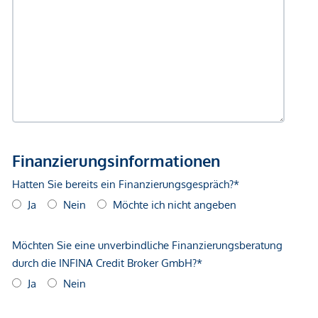
Immobilienunternehmen angeboten. Allfällige aus dem
Vertragsabschluss resultierende Rechte sind ausschließlich
gegenüber dem anbietenden Immobilienunternehmen
geltend zu machen. Wir weisen Sie darauf hin, dass die
gemachten Angaben und Informationen lediglich
unverbindliche Vorabinformationen sind und daher ohne
Gewähr erfolgen. Der Vermittler ist als Doppelmakler tätig.