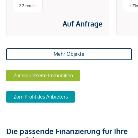
BETRIEBS- UND
2 Zimmer
2 Zi
ENERGIEKOSTEN
Auf Anfrage
Mehr Objekte
Zur Hauptseite Immobilien
Zum Profil des Anbieters
Die passende Finanzierung für Ihre