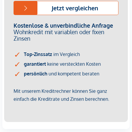
Zu erwartender Mietertrag
von ca. EUR 14,25 bis EUR 15,75 netto/m²
Provisionsfrei für Käufer
(bis Baubeginn)
Fertigstellung: Voraussichtlich Q2/2028
Bei diesem Angebot handelt es sich um eine
Vorsorgewohnung, die zu Vermietungszwecken erworben
wird.
Der angegebene Kaufpreis versteht sich daher zzgl.
20% USt. Diese Daten sind vorbehaltlich möglicher
Änderungen.
Wir weisen darauf hin, dass zwischen dem Vermittler und
dem zu vermittelnden Dritten ein familiäres oder
wirtschaftliches Naheverhältnis besteht.
Der Vermittler ist als Doppelmakler tätig.