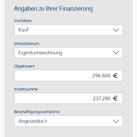
Erstklassige Lage für höchste Mieterzufriedenheit
In der Traisengasse 20–22 im Herzen des 20. Wiener
Bezirks genießen Ihre Mieter die perfekte Balance aus
Stadtnähe und grüner Umgebung. Die Lage am Donaukanal
und der Augarten laden zu Freizeit und Entspannung ein,
während die Anbindung mit öffentlichen Verkehrsmitteln
ins Zentrum von Wien kurze Wege sichert.
Infrastruktur vor Ort
Buslinien: 5A, 11A, 11B, 37A
S-Bahn-Stationen: Traisengasse und Handelskai
Die monatlichen Kosten entnehmen Sie bitte der Preisliste.
Kaufpreise der Vorsorgewohnungen
von EUR 192.700,- bis EUR 1.181.700,- netto zzgl. 20% USt.