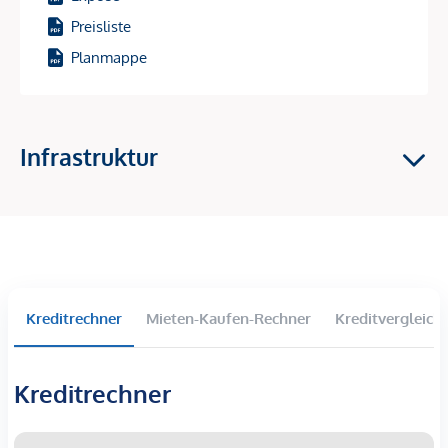
269 Eigentumswohnungen für flexible Nutzung
Preisliste
Verschiedene Wohnungsgrößen (2 bis 4 Zimmer, ca.
Planmappe
38–124 m²)
Attraktive Außenbereiche: Gärten, Balkone, Loggien
und Dachterrassen
Direkte Nähe zum Naherholungsgebiet Donauinsel
Infrastruktur
Grünanlagen und Spielplatz im Innenhof
125 Tiefgaragenstellplätze
Exklusive Ausstattung (Feinsteinzeug, Eichenparkett,
moderne Sanitärausstattung)
Effiziente Fußbodenheizung und Photovoltaikanlage
für nachhaltige Energienutzung
Ideal für langfristige Mieteinnahmen und
Kreditrechner
Mieten-Kaufen-Rechner
Kreditvergleich
Wertsteigerungspotenzial
Setzen Sie auf ein Investment, das durch Standortqualität,
Kreditrechner
Flexibilität und Zukunftssicherheit überzeugt – Ihre
Investition in langfristige Renditen und Wertzuwachs.