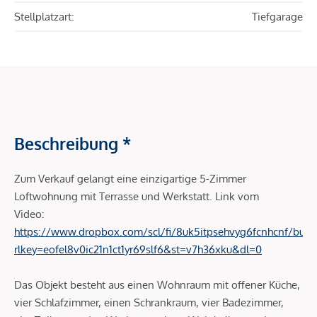
Stellplatzart:
Tiefgarage
Beschreibung *
Zum Verkauf gelangt eine einzigartige 5-Zimmer
Loftwohnung mit Terrasse und Werkstatt. Link vom
Video:
https://www.dropbox.com/scl/fi/8uk5itpsehvyg6fcnhcnf/burg
rlkey=eofel8v0ic21n1ct1yr69slf6&st=v7h36xku&dl=0
Das Objekt besteht aus einen Wohnraum mit offener Küche,
vier Schlafzimmer, einen Schrankraum, vier Badezimmer,