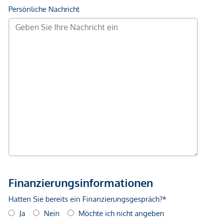
U-Bahn <500m
Straßenbahn <500m
Bahnhof <500m
Autobahnanschluss <4.500m
Angaben Entfernung Luftlinie / Quelle: OpenStreetMap
*Der Vertrag kommt nicht mit der INFINA Credit Broker
GmbH zustande. Das Objekt wird von einem externen
Immobilienunternehmen angeboten. Allfällige aus dem
Vertragsabschluss resultierende Rechte sind ausschließlich
gegenüber dem anbietenden Immobilienunternehmen
geltend zu machen. Wir weisen Sie darauf hin, dass die
gemachten Angaben und Informationen lediglich
unverbindliche Vorabinformationen sind und daher ohne
Gewähr erfolgen. Der Vermittler ist als Doppelmakler tätig.