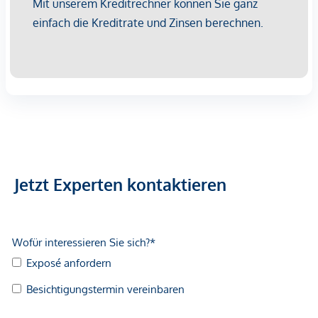
Für Besichtigungen und nähere Informationen stehen wir
Ihnen gerne zur Verfügung!
Hr. Christian Kiedl
national - Tel: 0664 336 0836
international - Tel:
+43 664 336 0836
e-mail:
kiedl@lifestyle-properties.at
Infrastruktur / Entfernungen
Jetzt Experten kontaktieren
Gesundheit
Arzt <500m
Apotheke <500m
Klinik <500m
Krankenhaus <500m
Kinder & Schulen