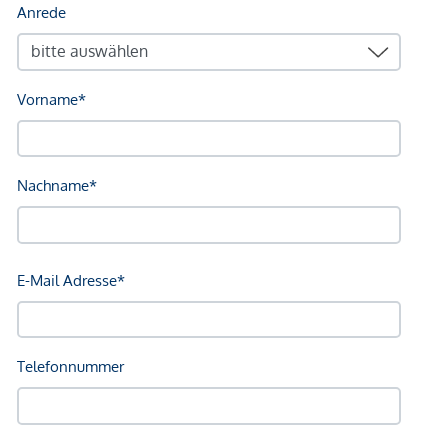
Schule <500m
Kindergarten <500m
Universität <1.000m
Höhere Schule <500m
Nahversorgung
Supermarkt <500m
Bäckerei <500m
Einkaufszentrum <1.000m
Sonstige
Geldautomat <500m
Bank <500m
Post <500m
Polizei <500m
Verkehr
Bus <500m