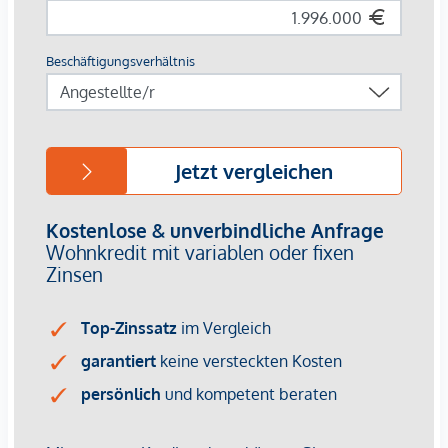
gehört.
Es besteht die Möglichkeit eine Klimaanlage anzuschließen,
sämtliche Leitungen sind hierfür vorgesehen.
Des Weiteren besteht die Möglichkeit des Anschlusses
eines Kamins oder Kachelofens.
Die Infrastruktur bei diesem Objekt ist hervorragend.
Geschäfte des täglichen Bedarfs befinden sich in
unmittelbare Nähe sowie Apotheke, diverse Restaurants
und Cafés. Die Mariahilferstraße befindet sich wenige
Minuten vom Objekt entfernt. Folgende öffentliche
Verkehrsmittel sind in nur wenigen Gehminuten zu
erreichen: U3, und U6, Westbahnhof ebenso die
Autobuslinien 10A, 13A, 48A, 57A, 59A sowie den
Straßenbahnlinien 5, 6, 9, 18, 52, 60.
Überzeugen sie sich selbst von diesem überaus
einzigartigen Objekt.