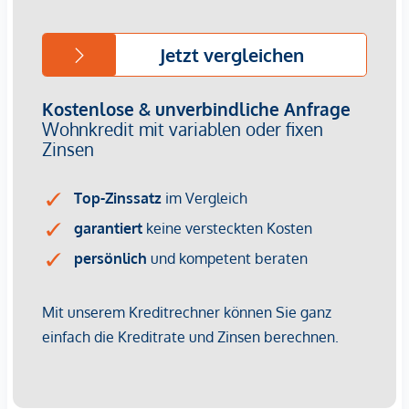
großen Esstisch sowie eine große Couchlandschaft. Direkt
von der Treppe aus erreicht man die ca. 18 m² große
Terrasse, die an lauen Abenden zum Entspannen einlädt
und bietet einen charmanten, beruhigenden Grünblick. Die
Terrasse ist mit edlen Holzdielen ausgelegt und verkleidet
und verfügt über einen Wasseranschluss.
Das Loft ist mit einem eigenen Weinkeller verbunden,
dahinter befindet sich der großzügige Hobbyraum der als
Fitnessbereich verwendet werden kann. Eine eigene
„Werkstatt" mit direkter Einfahrt ist ein ganz besonderes
Highlight. Diese Einfahrt ist unabhängig von der Tiefgarage,
die direkt aus der Wohnung erreichbar ist.
Ein verborgener, großartiger Lebensraum, komfortabel für
alle Facetten des Lebens.
Raum für Privatsphäre - vier Schlafzimmer | vier Bäder
Vier Schlafzimmer, drei davon mit eigenem DU-Bad und