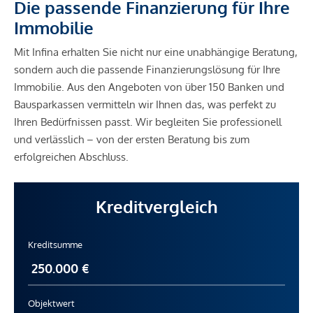
Die passende Finanzierung für Ihre
Immobilienmakler des BM für Handel, Gewerbe und
Immobilie
Industrie, BGBL. 297/1996. Für den Fall, dass es
diesbezüglich zu einem entsprechenden Rechtsgeschäft
Mit Infina erhalten Sie nicht nur eine unabhängige Beratung,
kommt, verrechnen wir Ihnen eine Vermittlungsprovision
sondern auch die passende Finanzierungslösung für Ihre
von 3 Prozent der Kaufsumme zuzüglich der gesetzlichen
Immobilie. Aus den Angeboten von über 150 Banken und
Mehrwertsteuer.
Bausparkassen vermitteln wir Ihnen das, was perfekt zu
Ihren Bedürfnissen passt. Wir begleiten Sie professionell
Der Vermittler ist als Doppelmakler tätig.
und verlässlich – von der ersten Beratung bis zum
erfolgreichen Abschluss.
*Der Vertrag kommt nicht mit der INFINA Credit Broker
GmbH zustande. Das Objekt wird von einem externen
Kreditvergleich
Immobilienunternehmen angeboten. Allfällige aus dem
Vertragsabschluss resultierende Rechte sind ausschließlich
Kreditsumme
gegenüber dem anbietenden Immobilienunternehmen
geltend zu machen. Wir weisen Sie darauf hin, dass die
gemachten Angaben und Informationen lediglich
unverbindliche Vorabinformationen sind und daher ohne
Objektwert