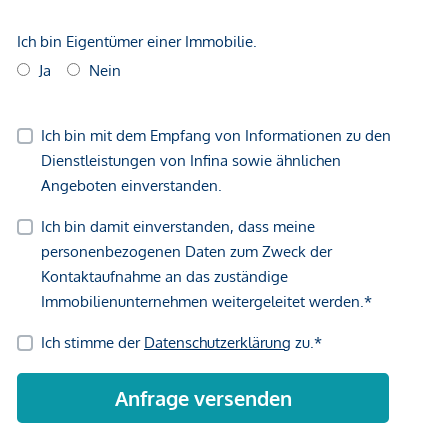
aus zugänglich und für EUR 100.000 zu erwerben.
HIGHLIGHTS
Großzügiger Wohnraum – 328 m² mit offener,
lichtdurchfluteter Architektur
Großzügige Terrassenfläche – ca. 18 m² Terrasse mit
edlen Holzdielen, Verkleidung, geräumige eingebaute
Pflanzentröge und Wasseranschluss
Großzügige Raumaufteilung - Vier Schlafzimmer, drei
davon mit eigenem DU-Bad und WC ausgestattet.
Darunter ein 19 m² großes Spa-Bad mit Badewanne,
Doppelwaschbecken und zwei Duschen sowie ein 22
m² begehbarer Schrankraum und Galerie
Hochwertige Ausstattung – weiße Hochglanzküche
mit Miele-Geräten, exklusiven Hochschränken und
eleganter Kücheninsel
ca. 56 m² Multifunktionsraum - Ideal als Atelier,
Heimwerkstatt oder Home-Gym mit elektrischem