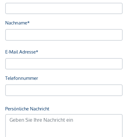
Kunstmaterialien oder größeren Lieferungen. Der
großzügige Weinkeller im Kellergeschoss bietet den
perfekten Rahmen für Ihre Sammlung, während zwei
Tiefgaragenstellplätze, die aus der Wohnung direkt
erreichbar für maximalen Komfort sorgen. Dank der
intelligenten Raumaufteilung und großzügigen Fläche ist
dieses Objekt der perfekte Ort, um Arbeit und Wohnen zu
kombinieren. Ob als Homeoffice, kreatives Atelier oder
professionelle Werkstatt, hier finden Sie genug Raum für
alle Ihre Bedürfnisse.
Die Leitungen für ein Soundsystem sowie Flat-Screen-TV-
Anschlüsse sind vorbereitet in Wohnzimmer, Familien-
Badezimmer, Werkstatt und Fitnessraum. Licht, Sound,
Fenster und Beschattung können über eine zentrale
Steuerung bedingt werden. Im gesamten Wohnraum wurde
eine Bus-gesteuerte Lichtanlage eingebaut. Die zentrale,
elektronische Steuerung der Sheddach-Fenster ist ebenfalls