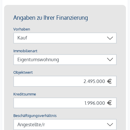
eine lichtdurchflutete Galerie-Atmosphäre. Geheizt wird mit
einer Fußbodenheizung mit Gasbefeuerung, zusätzlich sind
Radiatoren in der Wohnhalle angebracht.
Dreifachverglasung der Dachfenster und moderne
Dachisolierung aus dem Jahr 2020 sorgen zusammen mit
der optimalen Heizung für komfortable Zimmertemperatur.
Die weiße Hochglanz-Küche mit Miele Geräten (Backofen,
Dampfgarer, Mikrowelle, Gefrierschrank, Kaffeemaschine
eingebaut, Dunstabzug, Ceranfeld, Gasbrenner, und E-Grill
in Edelstahl) fügt sich nahtlos in das Gesamtkonzept ein.
Puristisch, hochwertig und doch wohnlich elegant - der
perfekte Mix aus New York Loft und Wiener Gemütlichkeit.
Dank der großen Glasfront wird der gesamt Lebensraum mit
viel natürlichem Tageslicht durchflutet.
Der Wohnbereich besticht durch großzügige, weiße
Einbauschränke und bietet ausreichend Platz für einen