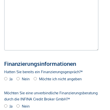
vorbereitet.
Raum für mehr
Vorbereitung für Klimaanlage vorhanden
Anschluss für Kamin oder Kachelofen vorbereitet
zusätzlicher 18 m² Einlagerungsraum im Gebäude
Die Leitungen für ein Soundsystem sowie Flat-Screen-
TV-Anschlüsse sind vorbereitet in Wohnzimmer,
Familien-Badezimmer, Werkstatt und Fitnessraum,
zentrale Steuerung möglich
Bus-gesteuerte Lichtanlage im gesamten Wohnraum
zentrale, elektronische Steuerung der Sheddach-
Fenster ist vorbereitet, automatisch geregelt bei
Regen
Elektroleitungen vorbereitet, um nach Wunsch jedes
Dachfenster extra zu beschatten
Die zwei Garagenstellplätze sind direkt von der Wohnung