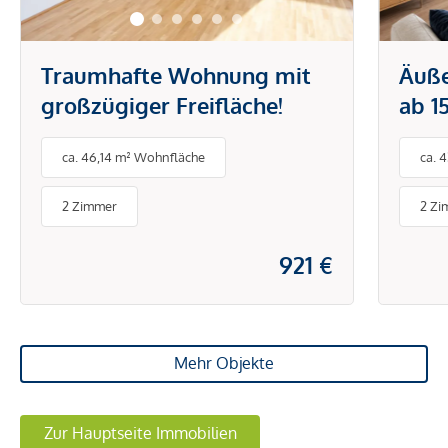
Traumhafte Wohnung mit
Äuß
großzügiger Freifläche!
ab 1
mit 
ca. 46,14 m² Wohnfläche
ca. 
2 Zimmer
2 Zi
921 €
Mehr Objekte
Zur Hauptseite Immobilien