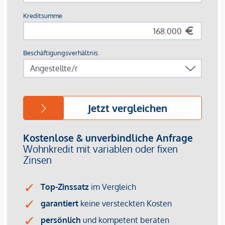
Wohnungseigentumsvertrag
Nutzwertgutachten
Protokolle von Eigentümerversammlungen (sofern
vorhanden) u. v. m.
Unser Rundum-Service für Sie:
Sollten Sie sich für diese Immobilie entscheiden, begleiten
wir Sie kompetent durch den gesamten Kaufprozess –
beginnend beim Kaufanbot über die Abstimmung
individueller Wünsche und die Vertragsunterzeichnung bis
hin zur Übergabe der Immobilie. Auch bei organisatorischen
Schritten wie der Ummeldung von Strom, Gas oder
Fernwärme stehen wir Ihnen unterstützend zur Seite.
Selbstverständlich stellen wir Ihnen dafür alle notwendigen
Formulare und Unterlagen bereit.