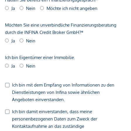
Sonstige
Geldautomat <500m
Bank <500m
Post <500m
Polizei <500m
Verkehr
Bus <500m
U-Bahn <500m
Straßenbahn <500m
Bahnhof <500m
Autobahnanschluss <1.000m
Angaben Entfernung Luftlinie / Quelle: OpenStreetMap
*Der Vertrag kommt nicht mit der INFINA Credit Broker
GmbH zustande. Das Objekt wird von einem externen