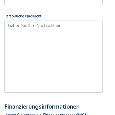
Infrastruktur / Entfernungen
Gesundheit
Arzt <500m
Apotheke <500m
Klinik <500m
Krankenhaus <500m
Kinder & Schulen
Schule <500m
Kindergarten <500m
Universität <1.000m
Höhere Schule <1.000m
Nahversorgung
Supermarkt <500m
Bäckerei <500m
Einkaufszentrum <1.000m