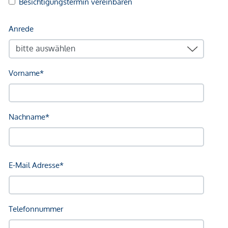
und Telefonnummer ein Email, in dem Sie diese Punkte
bestätigen müssen.
Haftungsausschluss:
Wir weisen darauf hin, dass
sämtliche Daten im vorliegenden Angebot sowie die von
unserem Büro an Sie weitergegebenen Auskünfte, vom
Eigentümer der Immobilie zur Verfügung gestellt wurden.
Ebenso sind Informationen von Dritten (z.B. behördliche
Informationen) eingeholt worden, auch für diese können wir
unsererseits keinerlei Haftung für deren uneingeschränkte
Richtigkeit übernehmen.
Wir weisen darauf hin, dass zwischen dem Vermittler und
dem zu vermittelnden Dritten ein familiäres oder
wirtschaftliches Naheverhältnis besteht.
Der Vermittler ist als Doppelmakler tätig.