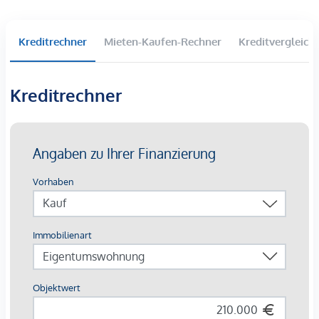
U-Bahnlinie: U3 "Schlachthausgasse"
Buslinie: 80A "Baumgasse", 77A "Schlachthausgasse"
Straßenbahnlinie: 18 "Baumgasse"
Kreditrechner
Mieten-Kaufen-Rechner
Kreditvergleich
Nebenkosten:
Kreditrechner
Grundbucheintragung: 1,1% des Kaufpreises
Grunderwerbssteuer: 3,5% des Kaufpreises
Maklerprovision: 3% des Kaufpreises + 20% USt.
Kaufvertragshonorar: 1,2% des Kaufpreises zzgl. USt und
Barauslagen I Kaufvertragserstellung erfolgt durch die
Kanzlei Tiefenthaler & Gnesda Rechtsanwälte
Bei ernsthaftem Interesse stellen wir Ihnen
selbstverständlich gerne weitere Unterlagen zur Verfügung,
darunter beispielsweise:
Grundbuchsauszug